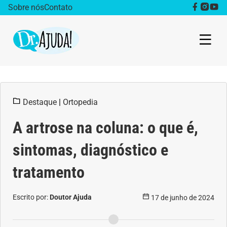
Sobre nós
Contato
Dr. Ajuda Cast
Destaque
|
Ortopedia
Obesidade
A artrose na coluna: o que é,
Destaque
sintomas, diagnóstico e
Bem estar
tratamento
Vida Saudável
Escrito por:
Doutor Ajuda
17 de junho de 2024
Saúde da mulher