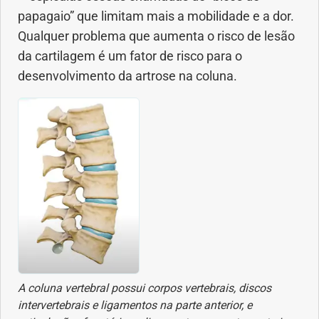
papagaio” que limitam mais a mobilidade e a dor.
Geral
Qualquer problema que aumenta o risco de lesão
Gravidez
da cartilagem é um fator de risco para o
desenvolvimento da artrose na coluna.
Imunidade
Medicia Alternativa
Nutrição
Ortopedia
Picada de Cobra
Problemas Cardíacos
A coluna vertebral possui corpos vertebrais, discos
intervertebrais e ligamentos na parte anterior, e
Problemas de circulação