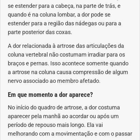
se estender para a cabeça, na parte de trás, e
Saúde dos olhos
quando é na coluna lombar, a dor pode se
estender para a região das nádegas ou para a
Saúde dos ouvidos
parte posterior das coxas.
Saúde dos rins
A dor relacionada à artrose das articulações da
coluna vertebral não costumam irradiar para os
Saúde mental
braços e pernas. Isso acontece somente quando
a artrose na coluna causa compressão de algum
Síndrome de Down
nervo associado ao membro afetado.
Sono
Em que momento a dor aparece?
No início do quadro de artrose, a dor costuma
SUS
aparecer pela manhã ao acordar ou após um
período de repouso mais longo. Ela vai
Urgências
melhorando com a movimentação e com o passar