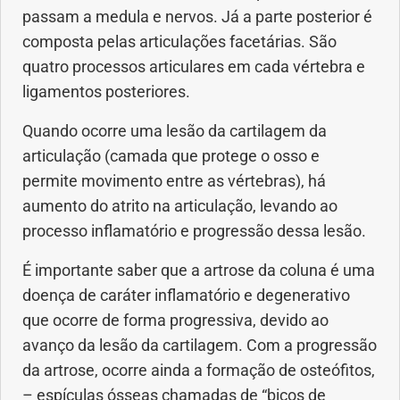
passam a medula e nervos. Já a parte posterior é
composta pelas articulações facetárias. São
Dermatologia
quatro processos articulares em cada vértebra e
Diabetes
ligamentos posteriores.
Quando ocorre uma lesão da cartilagem da
Dieta e nutrição
articulação (camada que protege o osso e
permite movimento entre as vértebras), há
Doença autoimune
aumento do atrito na articulação, levando ao
processo inflamatório e progressão dessa lesão.
Doenças infecciosas
É importante saber que a artrose da coluna é uma
Doenças Respiratórias
doença de caráter inflamatório e degenerativo
que ocorre de forma progressiva, devido ao
Drogas
avanço da lesão da cartilagem. Com a progressão
da artrose, ocorre ainda a formação de osteófitos,
Emagrecimento
– espículas ósseas chamadas de “bicos de