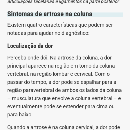
articulações facetárias e ligamentos na parte posterior.
Sintomas de artrose na coluna
Problemas Hormonais
Existem quatro características que podem ser
Problemas Neurológicos
notadas para ajudar no diagnóstico:
Localização da dor
Saúde da criança e adolescente
Perceba onde dói. Na artrose da coluna, a dor
Saúde do coração
principal aparece na região em torno da coluna
vertebral, na região lombar e cervical. Com o
Saúde do homem
passar do tempo, a dor pode se espalhar para a
região paravertebral de ambos os lados da coluna
Saúde do idoso
– musculatura que envolve a coluna vertebral – e
eventualmente pode se estender para cima ou
Saúde do nariz
para baixo.
Saúde dos Dentes
Quando a artrose é na coluna cervical, a dor pode