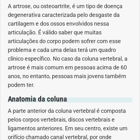
A artrose, ou osteoartrite, é um tipo de doença
Anemia
degenerativa caracterizada pelo desgaste da
Anestesia
cartilagem e dos ossos envolvidos nessa
articulação. É válido saber que muitas
Aparelho Digestivo
articulações do corpo podem sofrer com esse
problema e cada uma delas terá um quadro
Atividade física
clínico específico. No caso da coluna vertebral, a
artrose é mais comum em pessoas acima de 60
Beleza e Cosmética
anos, no entanto, pessoas mais jovens também
podem ter.
Câncer
Anatomia da coluna
Cirurgia Plástica
A parte anterior da coluna vertebral é composta
pelos corpos vertebrais, discos vertebrais e
Coronavírus
ligamentos anteriores. Em seu centro, existe um
orifício chamado canal vertebral, por onde
Dengue