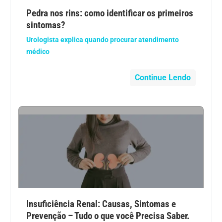
Anemia
Pedra nos rins: como identificar os primeiros
sintomas?
Anestesia
Urologista explica quando procurar atendimento
médico
Aparelho Digestivo
Continue Lendo
Atividade física
Beleza e Cosmética
Câncer
Cirurgia Plástica
Coronavírus
Insuficiência Renal: Causas, Sintomas e
Prevenção – Tudo o que você Precisa Saber.
Dengue