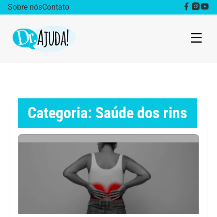
Sobre nós
Contato
Dr. Ajuda Cast
Obesidade
Categoria: Saúde dos rins
Destaque
Bem estar
Vida Saudável
Saúde da mulher