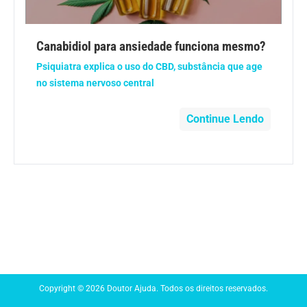
Anemia
Canabidiol para ansiedade funciona mesmo?
Anestesia
Psiquiatra explica o uso do CBD, substância que age
no sistema nervoso central
Aparelho Digestivo
Continue Lendo
Atividade física
Beleza e Cosmética
Câncer
Cirurgia Plástica
Coronavírus
Copyright © 2026 Doutor Ajuda. Todos os direitos reservados.
Dengue