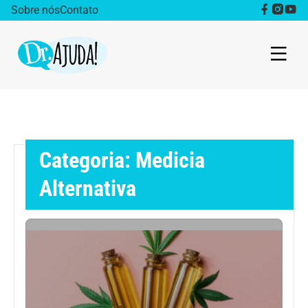
Sobre nós
Contato
Dr. Ajuda Cast
Obesidade
Categoria: Medicia
Destaque
Alternativa
Bem estar
Vida Saudável
Saúde da mulher