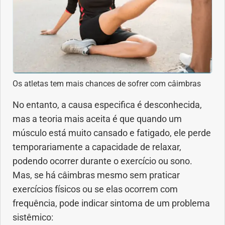
Problemas Hormonais
Problemas Neurológicos
Saúde da criança e adolescente
Os atletas tem mais chances de sofrer com câimbras
No entanto, a causa especifica é desconhecida,
Saúde do coração
mas a teoria mais aceita é que quando um
músculo está muito cansado e fatigado, ele perde
Saúde do homem
temporariamente a capacidade de relaxar,
Saúde do idoso
podendo ocorrer durante o exercício ou sono.
Mas, se há câimbras mesmo sem praticar
Saúde do nariz
exercícios físicos ou se elas ocorrem com
frequência, pode indicar sintoma de um problema
Saúde dos Dentes
sistêmico: