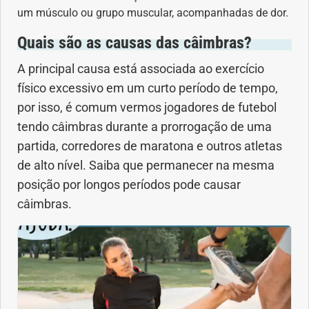
um músculo ou grupo muscular, acompanhadas de dor.
Geral
Quais são as causas das câimbras?
Gravidez
A principal causa está associada ao exercício
físico excessivo em um curto período de tempo,
Imunidade
por isso, é comum vermos jogadores de futebol
Medicia Alternativa
tendo câimbras durante a prorrogação de uma
partida, corredores de maratona e outros atletas
Nutrição
de alto nível. Saiba que permanecer na mesma
posição por longos períodos pode causar
Ortopedia
câimbras.
Picada de Cobra
Problemas Cardíacos
Problemas de circulação