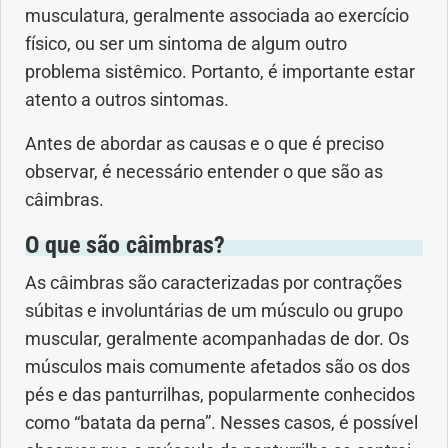
musculatura, geralmente associada ao exercício
Anemia
físico, ou ser um sintoma de algum outro
problema sistêmico. Portanto, é importante estar
Anestesia
atento a outros sintomas.
Aparelho Digestivo
Antes de abordar as causas e o que é preciso
observar, é necessário entender o que são as
Atividade física
câimbras.
Beleza e Cosmética
O que são câimbras?
As câimbras são caracterizadas por contrações
Câncer
súbitas e involuntárias de um músculo ou grupo
Cirurgia Plástica
muscular, geralmente acompanhadas de dor. Os
músculos mais comumente afetados são os dos
Coronavírus
pés e das panturrilhas, popularmente conhecidos
como “batata da perna”. Nesses casos, é possível
Dengue