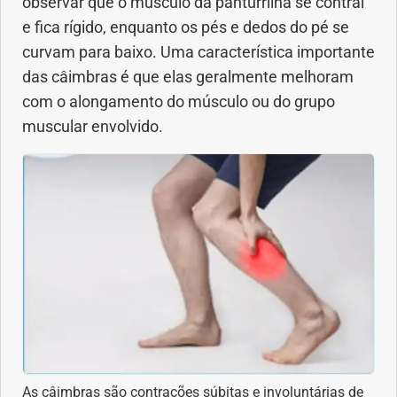
observar que o músculo da panturrilha se contrai
e fica rígido, enquanto os pés e dedos do pé se
Dermatologia
curvam para baixo. Uma característica importante
das câimbras é que elas geralmente melhoram
Diabetes
com o alongamento do músculo ou do grupo
muscular envolvido.
Dieta e nutrição
Doença autoimune
Doenças infecciosas
Doenças Respiratórias
Drogas
Emagrecimento
As câimbras são contrações súbitas e involuntárias de