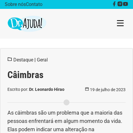
Sobre nós
Contato
Dr. Ajuda Cast
Destaque
|
Geral
Obesidade
Câimbras
Destaque
Escrito por:
Dr. Leonardo Hirao
19 de julho de 2023
Bem estar
Vida Saudável
As câimbras são um problema que a maioria das
pessoas enfrentará em algum momento da vida.
Saúde da mulher
Elas podem indicar uma alteração na