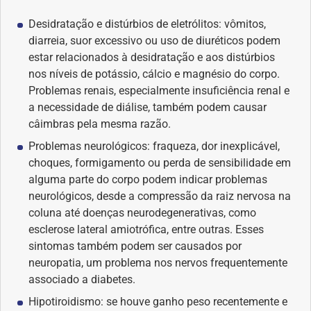
Saúde dos olhos
Desidratação e distúrbios de eletrólitos: vômitos,
diarreia, suor excessivo ou uso de diuréticos podem
estar relacionados à desidratação e aos distúrbios
Saúde dos ouvidos
nos níveis de potássio, cálcio e magnésio do corpo.
Problemas renais, especialmente insuficiência renal e
Saúde dos rins
a necessidade de diálise, também podem causar
câimbras pela mesma razão.
Saúde mental
Problemas neurológicos: fraqueza, dor inexplicável,
choques, formigamento ou perda de sensibilidade em
Síndrome de Down
alguma parte do corpo podem indicar problemas
neurológicos, desde a compressão da raiz nervosa na
Sono
coluna até doenças neurodegenerativas, como
esclerose lateral amiotrófica, entre outras. Esses
SUS
sintomas também podem ser causados por
neuropatia, um problema nos nervos frequentemente
Urgências
associado a diabetes.
Hipotiroidismo: se houve ganho peso recentemente e