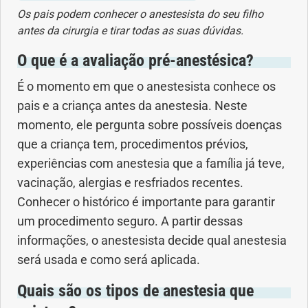
Os pais podem conhecer o anestesista do seu filho
Geral
antes da cirurgia e tirar todas as suas dúvidas.
Gravidez
O que é a avaliação pré-anestésica?
É o momento em que o anestesista conhece os
Imunidade
pais e a criança antes da anestesia. Neste
momento, ele pergunta sobre possíveis doenças
Medicia Alternativa
que a criança tem, procedimentos prévios,
Nutrição
experiências com anestesia que a família já teve,
vacinação, alergias e resfriados recentes.
Ortopedia
Conhecer o histórico é importante para garantir
um procedimento seguro. A partir dessas
Picada de Cobra
informações, o anestesista decide qual anestesia
será usada e como será aplicada.
Problemas Cardíacos
Quais são os tipos de anestesia que
Problemas de circulação