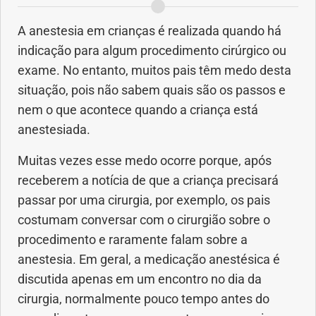
Anemia
A anestesia em crianças é realizada quando há
indicação para algum procedimento cirúrgico ou
Anestesia
exame. No entanto, muitos pais têm medo desta
Aparelho Digestivo
situação, pois não sabem quais são os passos e
nem o que acontece quando a criança está
Atividade física
anestesiada.
Muitas vezes esse medo ocorre porque, após
Beleza e Cosmética
receberem a notícia de que a criança precisará
passar por uma cirurgia, por exemplo, os pais
Câncer
costumam conversar com o cirurgião sobre o
Cirurgia Plástica
procedimento e raramente falam sobre a
anestesia. Em geral, a medicação anestésica é
Coronavírus
discutida apenas em um encontro no dia da
cirurgia, normalmente pouco tempo antes do
Dengue