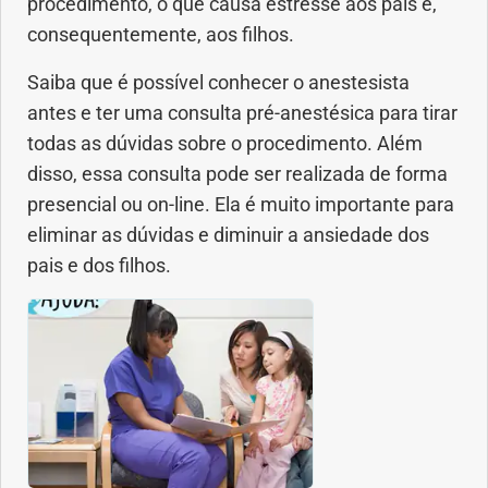
procedimento, o que causa estresse aos pais e,
consequentemente, aos filhos.
Dermatologia
Saiba que é possível conhecer o anestesista
Diabetes
antes e ter uma consulta pré-anestésica para tirar
todas as dúvidas sobre o procedimento. Além
Dieta e nutrição
disso, essa consulta pode ser realizada de forma
presencial ou on-line. Ela é muito importante para
Doença autoimune
eliminar as dúvidas e diminuir a ansiedade dos
pais e dos filhos.
Doenças infecciosas
Doenças Respiratórias
Drogas
Emagrecimento