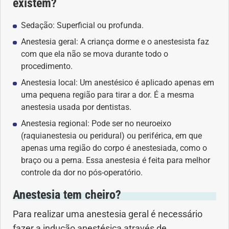
existem?
Sedação: Superficial ou profunda.
Problemas Hormonais
Anestesia geral: A criança dorme e o anestesista faz
com que ela não se mova durante todo o
Problemas Neurológicos
procedimento.
Saúde da criança e adolescente
Anestesia local: Um anestésico é aplicado apenas em
uma pequena região para tirar a dor. É a mesma
anestesia usada por dentistas.
Saúde do coração
Anestesia regional: Pode ser no neuroeixo
(raquianestesia ou peridural) ou periférica, em que
Saúde do homem
apenas uma região do corpo é anestesiada, como o
braço ou a perna. Essa anestesia é feita para melhor
Saúde do idoso
controle da dor no pós-operatório.
Saúde do nariz
Anestesia tem cheiro?
Para realizar uma anestesia geral é necessário
Saúde dos Dentes
fazer a indução anestésica através de