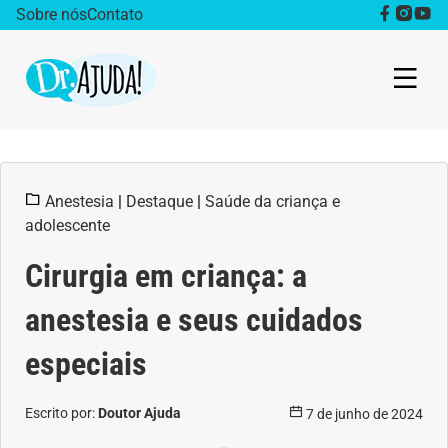
Sobre nós
Contato
Dr. Ajuda Cast
Anestesia
|
Destaque
|
Saúde da criança e
Obesidade
adolescente
Destaque
Cirurgia em criança: a
Bem estar
anestesia e seus cuidados
especiais
Vida Saudável
Escrito por:
Saúde da mulher
Doutor Ajuda
7 de junho de 2024