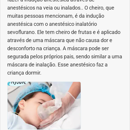
anestésicos na veia ou inalados.. O cheiro, que
Saúde dos olhos
muitas pessoas mencionam, é da indução
anestésica com o anestésico inalatório
Saúde dos ouvidos
sevoflurano. Ele tem cheiro de frutas e é aplicado
Saúde dos rins
através de uma máscara que não causa dor e
desconforto na criança. A máscara pode ser
Saúde mental
segurada pelos próprios pais, sendo similar a uma
máscara de inalação. Esse anestésico faz a
Síndrome de Down
criança dormir.
Sono
SUS
Urgências