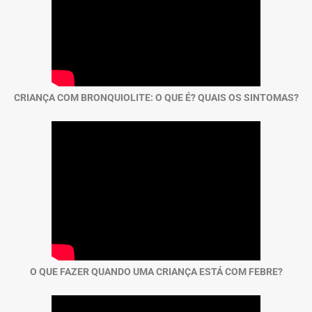
CRIANÇA COM BRONQUIOLITE: O QUE É? QUAIS OS SINTOMAS?
O QUE FAZER QUANDO UMA CRIANÇA ESTÁ COM FEBRE?