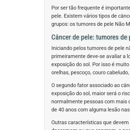
Gravidez
Imu
Por ser tão frequente é important
pele. Existem vários tipos de cân
Ortopedia
Pica
grupos: os tumores de pele Não 
Câncer de pele: tumores de
Problemas Hormonais
Prob
Iniciando pelos tumores de pele 
Saúde do homem
Saúd
primeiramente deve-se avaliar a l
exposição do sol. Por isso é mui
Saúde dos olhos
Saúd
orelhas, pescoço, couro cabeludo,
Síndrome de Down
Son
O segundo fator associado ao cân
exposição do sol, maior será o ris
Vacinas
Vita
normalmente pessoas com mais de
de 40 anos com alguma lesão nas á
Outras características que deve