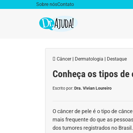
Sobre nós
Contato
Dr. Ajuda Cast
Obe
Câncer
|
Dermatologia
|
Destaque
Vida Saudável
Saúd
Conheça os tipos de 
Aparelho Digestivo
Ativ
Escrito por:
Dra. Vivian Loureiro
Cirurgia Plástica
Coro
Diabetes
Diet
O câncer de pele é o tipo de cânc
mais frequente do que as pessoa
Doenças Respiratórias
Dro
dos tumores registrados no Brasil.