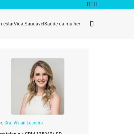
 estar
Vida Saudável
Saúde da mulher
Bem estar
Anestesia
Câncer
Dermatologia
Doenças infecciosas
or:
Dra. Vivian Loureiro
Geral