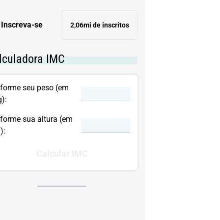
Inscreva-se
2,06mi de inscritos
lculadora IMC
nforme seu peso (em
g):
nforme sua altura (em
):
Calcular IMC