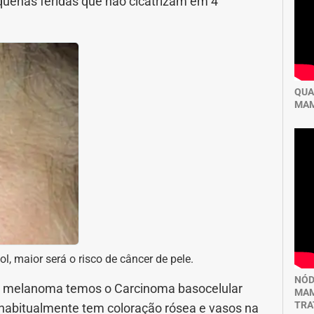
enas feridas que não cicatrizam em 4
QUA
MAM
, maior será o risco de câncer de pele.
NÓD
o melanoma temos o Carcinoma basocelular
MAM
TRA
 habitualmente tem coloração rósea e vasos na