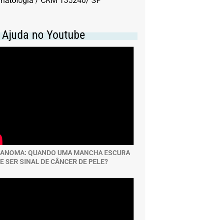
matologia / CRM 135240/ SP
Nutrição
. Ajuda no Youtube
Problemas de circulação
Saúde do coração
Saúde dos Dentes
Saúde mental
Urgências
ANOMA: QUANDO UMA MANCHA ESCURA
E SER SINAL DE CÂNCER DE PELE?