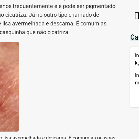
. Menos frequentemente ele pode ser pigmentado
ão cicatriza. Já no outro tipo chamado de
 é lisa avermelhada e descama. É comum as
asquinha que não cicatriza.
Ca
I
k
I
m
ão lisa avermelhada e descama. É comum as pessoas