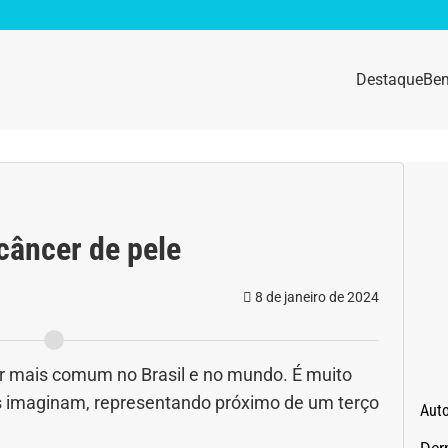
Destaque
Bem
sidade
Destaque
e da mulher
Anemia
câncer de pele
idade física
Beleza e Cosmética
8 de janeiro de 2024
navírus
Dengue
a e nutrição
Doença autoimune
er mais comum no Brasil e no mundo. É muito
s imaginam, representando próximo de um terço
Aut
gas
Emagrecimento