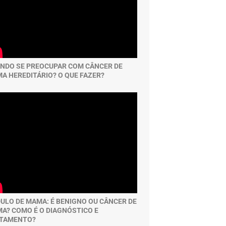
NDO SE PREOCUPAR COM CÂNCER DE
A HEREDITÁRIO? O QUE FAZER?
ULO DE MAMA: É BENIGNO OU CÂNCER DE
A? COMO É O DIAGNÓSTICO E
TAMENTO?