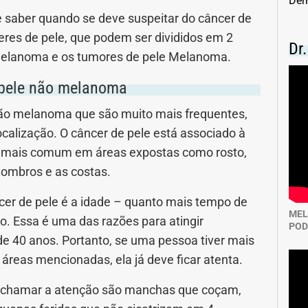
Der
nidade
Medicia Alternativa
e saber quando se deve suspeitar do câncer de
ceres de pele, que podem ser divididos em 2
Dr
da de Cobra
Problemas Cardíacos
Melanoma e os tumores de pele Melanoma.
 pele não melanoma
lemas Neurológicos
Saúde da criança e adolescente
não melanoma que são muito mais frequentes,
e do idoso
Saúde do nariz
ocalização. O câncer de pele está associado à
to mais comum em áreas expostas como rosto,
e dos ouvidos
Saúde dos rins
 ombros e as costas.
o
SUS
cer de pele é a idade – quanto mais tempo de
MEL
co. Essa é uma das razões para atingir
POD
minas
 40 anos. Portanto, se uma pessoa tiver mais
reas mencionadas, ela já deve ficar atenta.
m chamar a atenção são manchas que coçam,