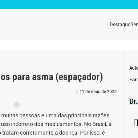
Destaque
Bem
sidade
Destaque
e da mulher
Anemia
Aut
rios para asma (espaçador)
idade física
Beleza e Cosmética
Far
11 de maio de 2023
navírus
Dengue
Dr
a e nutrição
Doença autoimune
muitas pessoas e uma das principais razões
o uso incorreto dos medicamentos. No Brasil, a
gas
Emagrecimento
tratam corretamente a doença. Por isso, é