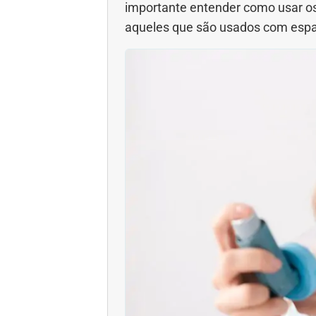
importante entender como usar os 
Gravidez
Imu
aqueles que são usados com espa
Ortopedia
Pica
Problemas Hormonais
Prob
Saúde do homem
Saúd
Saúde dos olhos
Saúd
Síndrome de Down
Son
Vacinas
Vita