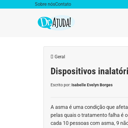
Sobre nós
Contato
Dr. Ajuda Cast
Obe
Geral
Vida Saudável
Saúd
Dispositivos inalató
Aparelho Digestivo
Ativ
Escrito por:
Isabelle Evelyn Borges
Cirurgia Plástica
Coro
Diabetes
Diet
A asma é uma condição que afeta 
pelas quais o tratamento falha é 
Doenças Respiratórias
Dro
cada 10 pessoas com asma, 9 não 