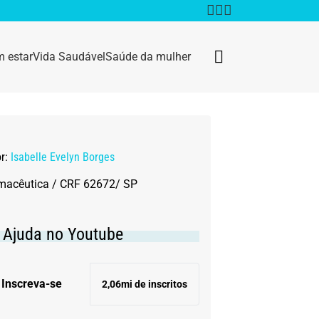
 estar
Vida Saudável
Saúde da mulher
Bem estar
Anestesia
or:
Isabelle Evelyn Borges
Câncer
macêutica / CRF 62672/ SP
Dermatologia
. Ajuda no Youtube
Doenças infecciosas
Inscreva-se
2,06mi de inscritos
Geral