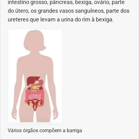
intestino grosso, pâncreas, bexiga, ovário, parte
do útero, os grandes vasos sanguíneos, parte dos
Dermatologia
ureteres que levam a urina do rim à bexiga.
Diabetes
Dieta e nutrição
Doença autoimune
Doenças infecciosas
Doenças Respiratórias
Drogas
Emagrecimento
Vários órgãos compõem a barriga