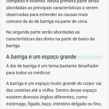
complexo e extenso. Nesta primeira parte serão
Anemia
abordadas as principais características a serem
observadas para entender as causas mais
Anestesia
comuns da do de barriga na parte de cima.
Aparelho Digestivo
Na segunda parte serão abordadas as
características das dores na parte de baixo da
Atividade física
barriga.
A barriga é um espaço grande
Beleza e Cosmética
A dor de barriga é um tema bastante desafiador
Câncer
para todos os médicos:
Cirurgia Plástica
A barriga é um espaço muito grande do corpo: vai
das costelas até a virilha. Dentro desse espaço
Coronavírus
existem diversos órgãos diferentes, como:
estômago, fígado, baço, intestino delgado ou fino,
Dengue