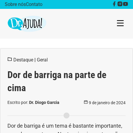
Sobre nós
Contato
Dr. Ajuda Cast
Destaque
|
Geral
Obesidade
Dor de barriga na parte de
Destaque
cima
Bem estar
Escrito por:
Dr. Diogo Garcia
9 de janeiro de 2024
Vida Saudável
Saúde da mulher
Dor de barriga é um tema é bastante importante,