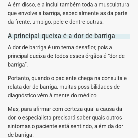
Além disso, ela inclui também toda a musculatura
Geral
que envolve a barriga, especialmente as da parte
da frente, umbigo, pele e dentre outras.
Gravidez
A principal queixa é a dor de barriga
Imunidade
A dor de barriga é um tema desafior, pois a
principal queixa de todos esses órgãos é “dor de
Medicia Alternativa
barriga”.
Nutrição
Portanto, quando o paciente chega na consulta e
relata dor de barriga, muitas possibilidades de
Ortopedia
diagnóstico vêm à mente do médico.
Picada de Cobra
Mas, para afirmar com certeza qual a causa da
dor, o especialista precisará saber quais outros
Problemas Cardíacos
sintomas o paciente está sentindo, além da dor
de barriga.
Problemas de circulação