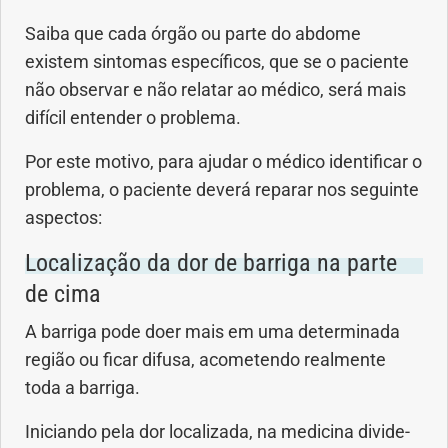
Saiba que cada órgão ou parte do abdome
Problemas Hormonais
existem sintomas específicos, que se o paciente
não observar e não relatar ao médico, será mais
Problemas Neurológicos
difícil entender o problema.
Saúde da criança e adolescente
Por este motivo, para ajudar o médico identificar o
problema, o paciente deverá reparar nos seguinte
Saúde do coração
aspectos:
Localização da dor de barriga na parte
Saúde do homem
de cima
Saúde do idoso
A barriga pode doer mais em uma determinada
região ou ficar difusa, acometendo realmente
Saúde do nariz
toda a barriga.
Saúde dos Dentes
Iniciando pela dor localizada, na medicina divide-