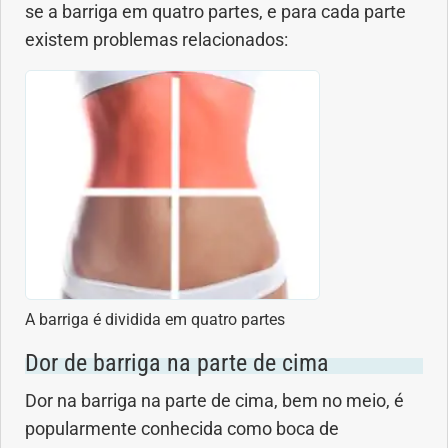
se a barriga em quatro partes, e para cada parte
Saúde dos olhos
existem problemas relacionados:
Saúde dos ouvidos
Saúde dos rins
Saúde mental
Síndrome de Down
Sono
A barriga é dividida em quatro partes
SUS
Dor de barriga na parte de cima
Dor na barriga na parte de cima, bem no meio, é
Urgências
popularmente conhecida como boca de