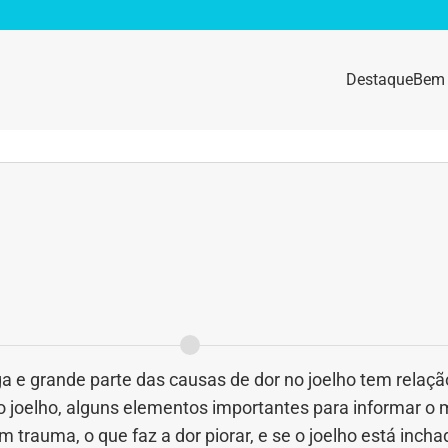
Destaque
Bem 
sidade
Destaque
e da mulher
Anemia
idade física
Beleza e Cosmética
navírus
Dengue
a e nutrição
Doença autoimune
rga e grande parte das causas de dor no joelho tem rela
o joelho, alguns elementos importantes para informar o mé
gas
Emagrecimento
trauma, o que faz a dor piorar, e se o joelho está inc