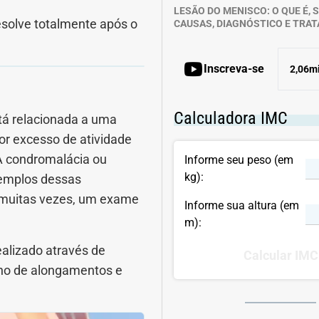
LESÃO DO MENISCO: O QUE É, 
resolve totalmente após o
CAUSAS, DIAGNÓSTICO E TRA
Inscreva-se
2,06mi
Calculadora IMC
tá relacionada a uma
or excesso de atividade
 A condromalácia ou
Informe seu peso (em
kg):
exemplos dessas
, muitas vezes, um exame
Informe sua altura (em
m):
ealizado através de
Calcular IMC
alho de alongamentos e