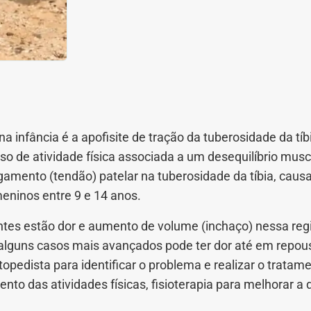
 na infância é a apofisite de tração da tuberosidade da t
sso de atividade física associada a um desequilíbrio mus
igamento (tendão) patelar na tuberosidade da tíbia, caus
eninos entre 9 e 14 anos.
ntes estão dor e aumento de volume (inchaço) nessa regi
m alguns casos mais avançados pode ter dor até em repo
topedista para identificar o problema e realizar o trata
to das atividades físicas, fisioterapia para melhorar a