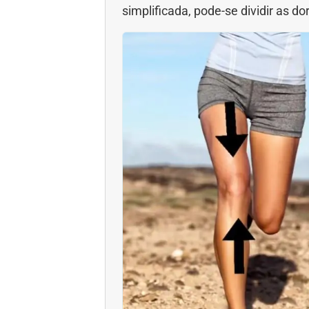
simplificada, pode-se dividir as 
Gravidez
Imu
Ortopedia
Pica
Problemas Hormonais
Prob
Saúde do homem
Saúd
Saúde dos olhos
Saúd
Síndrome de Down
Son
Vacinas
Vita