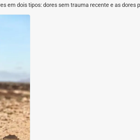
dores em dois tipos: dores sem trauma recente e as dores 
nidade
Medicia Alternativa
da de Cobra
Problemas Cardíacos
lemas Neurológicos
Saúde da criança e adolescente
e do idoso
Saúde do nariz
e dos ouvidos
Saúde dos rins
o
SUS
minas