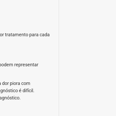
hor tratamento para cada
 podem representar
a dor piora com
óstico é difícil.
agnóstico.