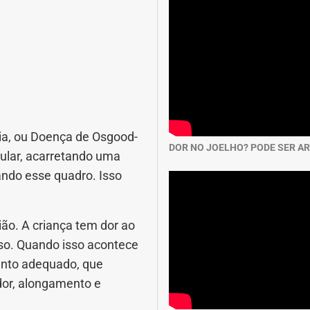
íbia, ou Doença de Osgood-
DOR NO JOELHO? PODE SER A
cular, acarretando uma
ando esse quadro. Isso
ão. A criança tem dor ao
uso. Quando isso acontece
mento adequado, que
 dor, alongamento e