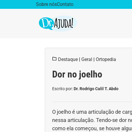
Sobre nós
Contato
Dr. Ajuda Cast
Obe
Destaque
|
Geral
|
Ortopedia
Vida Saudável
Saúd
Dor no joelho
Aparelho Digestivo
Ativ
Escrito por:
Dr. Rodrigo Calil T. Abdo
Cirurgia Plástica
Coro
Diabetes
Diet
O joelho é uma articulação de ca
nessa articulação. Tendo-se dor n
Doenças Respiratórias
Dro
como ela começou, se houve algum 