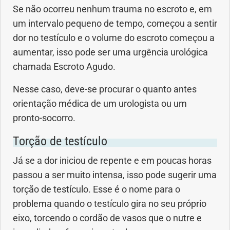
Se não ocorreu nenhum trauma no escroto e, em
um intervalo pequeno de tempo, começou a sentir
Problemas Hormonais
dor no testículo e o volume do escroto começou a
aumentar, isso pode ser uma urgência urológica
Problemas Neurológicos
chamada Escroto Agudo.
Saúde da criança e adolescente
Nesse caso, deve-se procurar o quanto antes
orientação médica de um urologista ou um
Saúde do coração
pronto-socorro.
Saúde do homem
Torção de testículo
Já se a dor iniciou de repente e em poucas horas
Saúde do idoso
passou a ser muito intensa, isso pode sugerir uma
torção de testículo. Esse é o nome para o
Saúde do nariz
problema quando o testículo gira no seu próprio
eixo, torcendo o cordão de vasos que o nutre e
Saúde dos Dentes