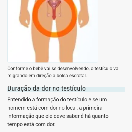
Geral
Gravidez
Imunidade
Medicia Alternativa
Conforme o bebê vai se desenvolvendo, o testículo vai
Nutrição
migrando em direção à bolsa escrotal.
Ortopedia
Duração da dor no testículo
Entendido a formação do testículo e se um
Picada de Cobra
homem está com dor no local, a primeira
informação que ele deve saber é há quanto
Problemas Cardíacos
tempo está com dor.
Problemas de circulação