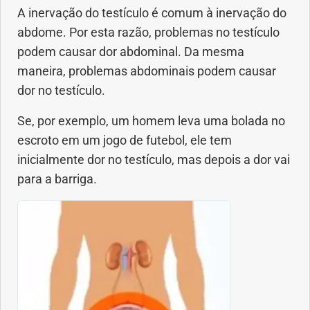
A inervação do testículo é comum à inervação do
abdome. Por esta razão, problemas no testículo
Dermatologia
podem causar dor abdominal. Da mesma
Diabetes
maneira, problemas abdominais podem causar
dor no testículo.
Dieta e nutrição
Se, por exemplo, um homem leva uma bolada no
escroto em um jogo de futebol, ele tem
Doença autoimune
inicialmente dor no testículo, mas depois a dor vai
para a barriga.
Doenças infecciosas
Doenças Respiratórias
Drogas
Emagrecimento