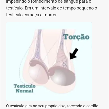
impedindo o fornecimento de sangue para o
Saúde dos olhos
testículo. Em um intervalo de tempo pequeno o
testículo começa a morrer.
Saúde dos ouvidos
Saúde dos rins
Saúde mental
Síndrome de Down
Sono
SUS
Urgências
O testículo gira no seu próprio eixo, torcendo o cordão