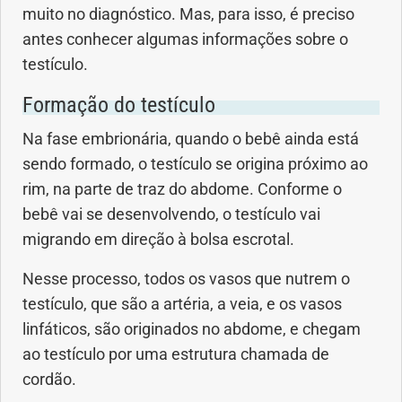
muito no diagnóstico. Mas, para isso, é preciso
Anemia
antes conhecer algumas informações sobre o
testículo.
Anestesia
Formação do testículo
Aparelho Digestivo
Na fase embrionária, quando o bebê ainda está
Atividade física
sendo formado, o testículo se origina próximo ao
rim, na parte de traz do abdome. Conforme o
Beleza e Cosmética
bebê vai se desenvolvendo, o testículo vai
migrando em direção à bolsa escrotal.
Câncer
Nesse processo, todos os vasos que nutrem o
Cirurgia Plástica
testículo, que são a artéria, a veia, e os vasos
linfáticos, são originados no abdome, e chegam
Coronavírus
ao testículo por uma estrutura chamada de
cordão.
Dengue