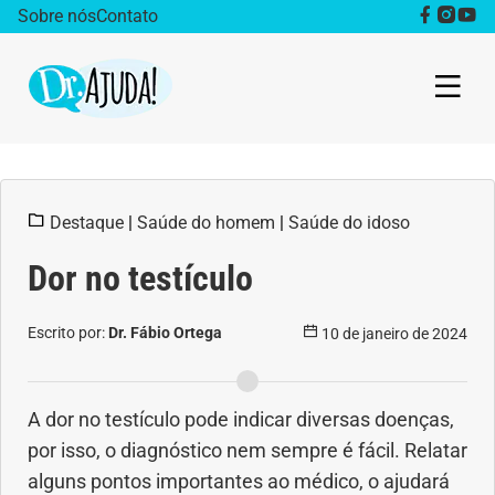
Sobre nós
Contato
Dr. Ajuda Cast
Destaque
|
Saúde do homem
|
Saúde do idoso
Obesidade
Dor no testículo
Destaque
Escrito por:
Dr. Fábio Ortega
10 de janeiro de 2024
Bem estar
Vida Saudável
A dor no testículo pode indicar diversas doenças,
por isso, o diagnóstico nem sempre é fácil. Relatar
Saúde da mulher
alguns pontos importantes ao médico, o ajudará