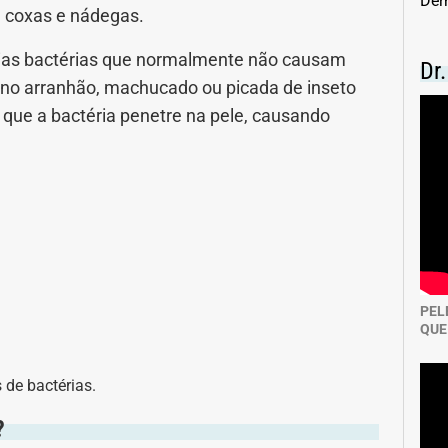
Der
e, coxas e nádegas.
nidade
Medicia Alternativa
árias bactérias que normalmente não causam
Dr
da de Cobra
Problemas Cardíacos
no arranhão, machucado ou picada de inseto
 que a bactéria penetre na pele, causando
lemas Neurológicos
Saúde da criança e adolescente
e do idoso
Saúde do nariz
e dos ouvidos
Saúde dos rins
o
SUS
PEL
QUE
minas
 de bactérias.
?