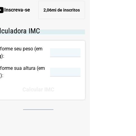
Inscreva-se
2,06mi de inscritos
lculadora IMC
nforme seu peso (em
g):
nforme sua altura (em
):
Calcular IMC