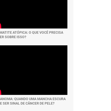
MATITE ATÓPICA: O QUE VOCÊ PRECISA
ER SOBRE ISSO?
ANOMA: QUANDO UMA MANCHA ESCURA
E SER SINAL DE CÂNCER DE PELE?