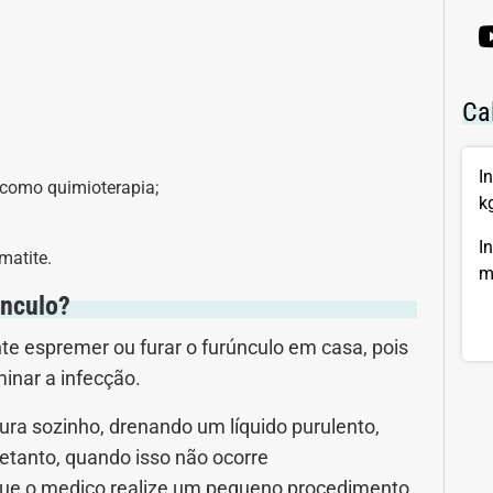
Ca
I
como quimioterapia;
k
I
matite.
m
únculo?
nte espremer ou furar o furúnculo em casa, pois
minar a infecção.
ura sozinho, drenando um líquido purulento,
etanto, quando isso não ocorre
ue o medico realize um pequeno procedimento