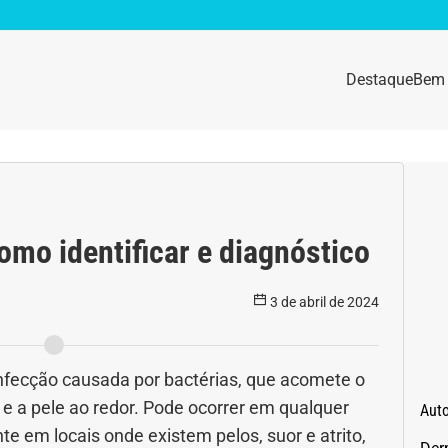
Destaque
Bem 
sidade
Destaque
e da mulher
Anemia
omo identificar e diagnóstico
idade física
Beleza e Cosmética
3 de abril de 2024
navírus
Dengue
a e nutrição
Doença autoimune
infecção causada por bactérias, que acomete o
a e a pele ao redor. Pode ocorrer em qualquer
Aut
gas
Emagrecimento
e em locais onde existem pelos, suor e atrito,