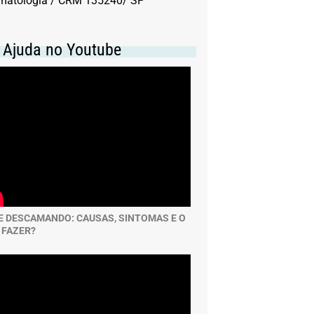
matologia / CRM 135240/ SP
Nutrição
. Ajuda no Youtube
Problemas de circulação
Saúde do coração
Saúde dos Dentes
Saúde mental
Urgências
E DESCAMANDO: CAUSAS, SINTOMAS E O
 FAZER?