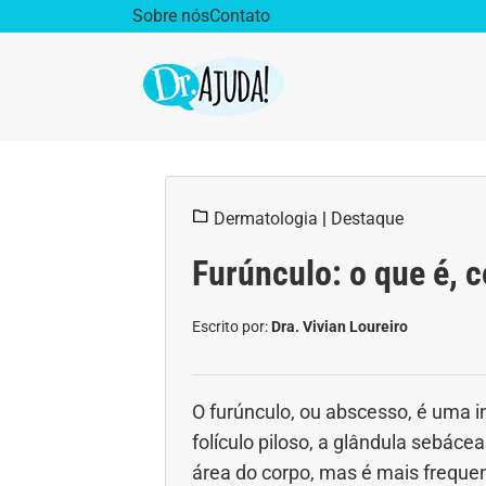
Sobre nós
Contato
Dr. Ajuda Cast
Obe
Dermatologia
|
Destaque
Vida Saudável
Saúd
Furúnculo: o que é, c
Aparelho Digestivo
Ativ
Escrito por:
Dra. Vivian Loureiro
Cirurgia Plástica
Coro
Diabetes
Diet
O furúnculo, ou abscesso, é uma 
folículo piloso, a glândula sebáce
Doenças Respiratórias
Dro
área do corpo, mas é mais frequent