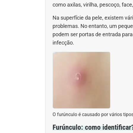
como axilas, virilha, pescoço, fac
Gravidez
Imu
Na superfície da pele, existem v
Ortopedia
Pica
problemas. No entanto, um peque
podem ser portas de entrada para
Problemas Hormonais
Prob
infecção.
Saúde do homem
Saúd
Saúde dos olhos
Saúd
Síndrome de Down
Son
Vacinas
Vita
O furúnculo é causado por vários tipos
Furúnculo: como identificar