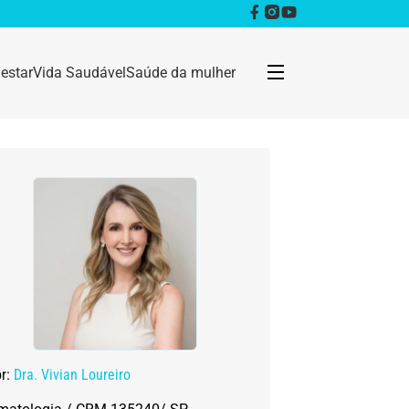
estar
Vida Saudável
Saúde da mulher
Bem estar
Anestesia
Câncer
Dermatologia
Doenças infecciosas
or:
Dra. Vivian Loureiro
Geral