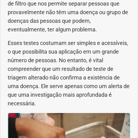
de filtro que nos permite separar pessoas que
Anemia
provavelmente não têm uma doença ou grupo de
doenças das pessoas que podem,
Anestesia
eventualmente, ter algum problema.
Aparelho Digestivo
Esses testes costumam ser simples e acessíveis,
o que possibilita sua aplicação em um grande
Atividade física
número de pessoas. No entanto, é vital
compreender que um resultado de teste de
Beleza e Cosmética
triagem alterado não confirma a existência de
uma doença. Ele serve apenas como um alerta de
Câncer
que uma investigação mais aprofundada é
necessária.
Cirurgia Plástica
Coronavírus
Dengue