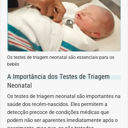
Dermatologia
Diabetes
Dieta e nutrição
Os testes de triagem neonatal são essenciais para os
Doença autoimune
bebês
Doenças infecciosas
A Importância dos Testes de Triagem
Neonatal
Doenças Respiratórias
Os testes de triagem neonatal são importantes na
saúde dos recém-nascidos. Eles permitem a
Drogas
detecção precoce de condições médicas que
Emagrecimento
podem não ser aparentes imediatamente após o