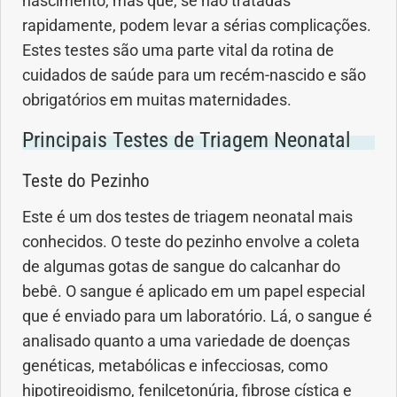
nascimento, mas que, se não tratadas
Geral
rapidamente, podem levar a sérias complicações.
Estes testes são uma parte vital da rotina de
Gravidez
cuidados de saúde para um recém-nascido e são
obrigatórios em muitas maternidades.
Imunidade
Principais Testes de Triagem Neonatal
Medicia Alternativa
Teste do Pezinho
Nutrição
Este é um dos testes de triagem neonatal mais
conhecidos. O teste do pezinho envolve a coleta
Ortopedia
de algumas gotas de sangue do calcanhar do
bebê. O sangue é aplicado em um papel especial
Picada de Cobra
que é enviado para um laboratório. Lá, o sangue é
analisado quanto a uma variedade de doenças
Problemas Cardíacos
genéticas, metabólicas e infecciosas, como
hipotireoidismo, fenilcetonúria, fibrose cística e
Problemas de circulação