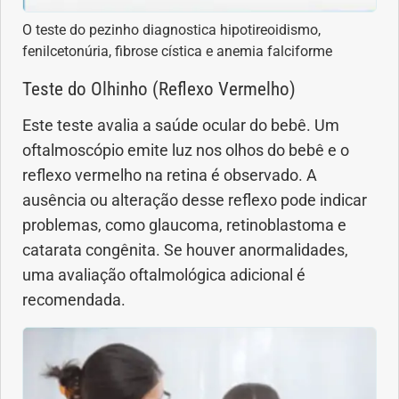
Saúde dos olhos
O teste do pezinho diagnostica hipotireoidismo,
fenilcetonúria, fibrose cística e anemia falciforme
Saúde dos ouvidos
Teste do Olhinho (Reflexo Vermelho)
Saúde dos rins
Este teste avalia a saúde ocular do bebê. Um
oftalmoscópio emite luz nos olhos do bebê e o
Saúde mental
reflexo vermelho na retina é observado. A
ausência ou alteração desse reflexo pode indicar
Síndrome de Down
problemas, como glaucoma, retinoblastoma e
catarata congênita. Se houver anormalidades,
Sono
uma avaliação oftalmológica adicional é
recomendada.
SUS
Urgências