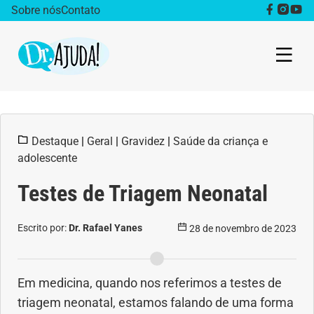
Sobre nós
Contato
Dr. Ajuda Cast
Destaque
|
Geral
|
Gravidez
|
Saúde da criança e
Obesidade
adolescente
Destaque
Testes de Triagem Neonatal
Bem estar
Escrito por:
Dr. Rafael Yanes
28 de novembro de 2023
Vida Saudável
Em medicina, quando nos referimos a testes de
Saúde da mulher
triagem neonatal, estamos falando de uma forma