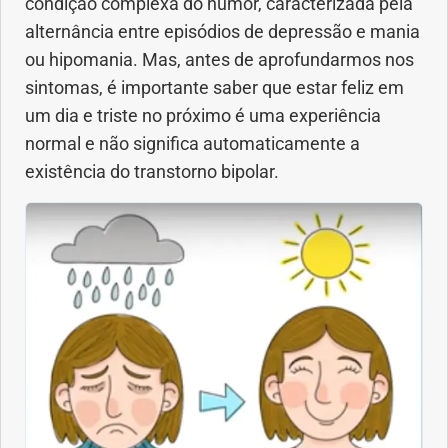
condição complexa do humor, caracterizada pela
Anemia
alternância entre episódios de depressão e mania
ou hipomania. Mas, antes de aprofundarmos nos
Anestesia
sintomas, é importante saber que estar feliz em
um dia e triste no próximo é uma experiência
Aparelho Digestivo
normal e não significa automaticamente a
existência do transtorno bipolar.
Atividade física
Beleza e Cosmética
Câncer
Cirurgia Plástica
Coronavírus
Dengue