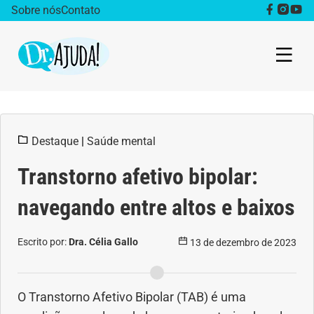
Sobre nós
Contato
Dr. Ajuda Cast
Destaque
|
Saúde mental
Obesidade
Transtorno afetivo bipolar:
Destaque
navegando entre altos e baixos
Bem estar
Escrito por:
Dra. Célia Gallo
13 de dezembro de 2023
Vida Saudável
Saúde da mulher
O Transtorno Afetivo Bipolar (TAB) é uma