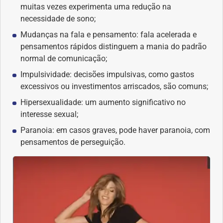
muitas vezes experimenta uma redução na
Geral
necessidade de sono;
Mudanças na fala e pensamento: fala acelerada e
Gravidez
pensamentos rápidos distinguem a mania do padrão
normal de comunicação;
Imunidade
Impulsividade: decisões impulsivas, como gastos
excessivos ou investimentos arriscados, são comuns;
Medicia Alternativa
Hipersexualidade: um aumento significativo no
interesse sexual;
Nutrição
Paranoia: em casos graves, pode haver paranoia, com
pensamentos de perseguição.
Ortopedia
Picada de Cobra
Problemas Cardíacos
Problemas de circulação