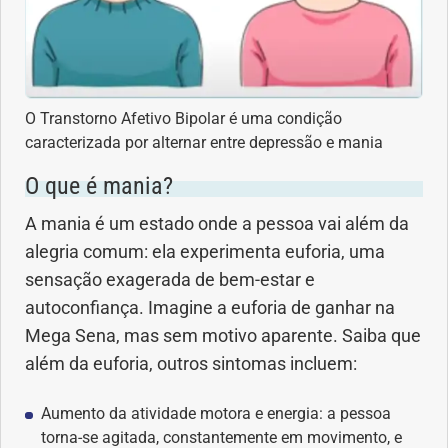
Dermatologia
Diabetes
O Transtorno Afetivo Bipolar é uma condição
caracterizada por alternar entre depressão e mania
Dieta e nutrição
O que é mania?
Doença autoimune
A mania é um estado onde a pessoa vai além da
alegria comum: ela experimenta euforia, uma
Doenças infecciosas
sensação exagerada de bem-estar e
autoconfiança. Imagine a euforia de ganhar na
Doenças Respiratórias
Mega Sena, mas sem motivo aparente. Saiba que
além da euforia, outros sintomas incluem:
Drogas
Aumento da atividade motora e energia: a pessoa
Emagrecimento
torna-se agitada, constantemente em movimento, e