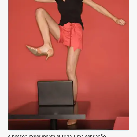
Problemas Hormonais
Problemas Neurológicos
Saúde da criança e adolescente
Saúde do coração
Saúde do homem
Saúde do idoso
Saúde do nariz
Saúde dos Dentes
A pessoa experimenta euforia, uma sensação