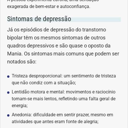
exagerada de bem-estar e autoconfiança.
Saúde dos olhos
Sintomas de depressão
Saúde dos ouvidos
Já os episódios de depressão do transtorno
bipolar têm os mesmos sintomas de outros
Saúde dos rins
quadros depressivos e são quase o oposto da
Mania. Os sintomas mais comuns que podem ser
Saúde mental
notados são:
Síndrome de Down
Tristeza desproporcional: um sentimento de tristeza
que não condiz com a situação;
Sono
Lentidão motora e mental: movimentos e raciocínio
tornam-se mais lentos, refletindo uma falta geral de
SUS
energia;
Urgências
Anedonia: dificuldade em sentir prazer, mesmo em
atividades que antes eram fonte de alegria;