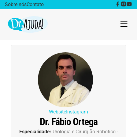
Sobre nós
Contato
Dr. Ajuda Cast
Obesidade
Destaque
Bem estar
Vida Saudável
Website
Instagram
Dr. Fábio Ortega
Saúde da mulher
Especialidade:
Urologia e Cirurgião Robótico -