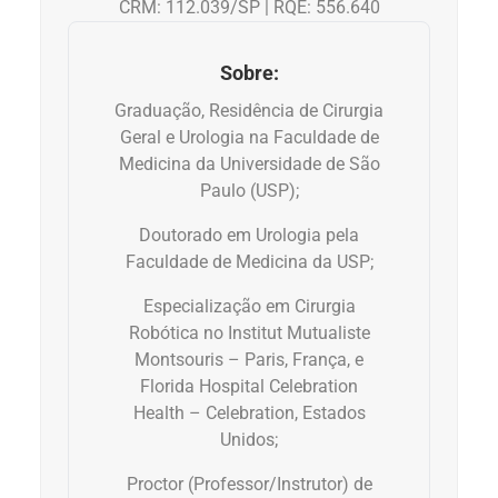
CRM: 112.039/SP | RQE: 556.640
Anemia
Sobre:
Anestesia
Graduação, Residência de Cirurgia
Geral e Urologia na Faculdade de
Aparelho Digestivo
Medicina da Universidade de São
Paulo (USP);
Atividade física
Doutorado em Urologia pela
Beleza e Cosmética
Faculdade de Medicina da USP;
Especialização em Cirurgia
Câncer
Robótica no Institut Mutualiste
Montsouris – Paris, França, e
Cirurgia Plástica
Florida Hospital Celebration
Health – Celebration, Estados
Coronavírus
Unidos;
Proctor (Professor/Instrutor) de
Dengue