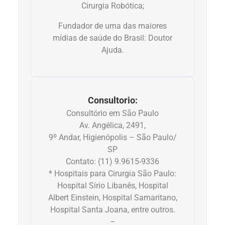
Cirurgia Robótica;
Dermatologia
Fundador de uma das maiores
mídias de saúde do Brasil: Doutor
Ajuda.
Diabetes
Dieta e nutrição
Consultorio:
Doença autoimune
Consultório em São Paulo
Av. Angélica, 2491,
Doenças infecciosas
9º Andar, Higienópolis – São Paulo/
SP
Doenças Respiratórias
Contato: (11) 9.9615-9336
* Hospitais para Cirurgia São Paulo:
Drogas
Hospital Sírio Libanês, Hospital
Albert Einstein, Hospital Samaritano,
Hospital Santa Joana, entre outros.
Emagrecimento
–