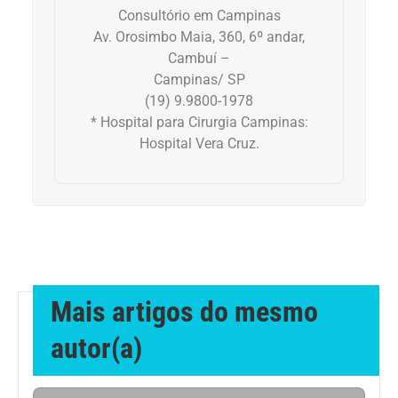
Consultório em Campinas
Geral
Av. Orosimbo Maia, 360, 6º andar,
Cambuí –
Gravidez
Campinas/ SP
(19) 9.9800-1978
Imunidade
* Hospital para Cirurgia Campinas:
Hospital Vera Cruz.
Medicia Alternativa
Nutrição
Ortopedia
Mais artigos do mesmo
Picada de Cobra
autor(a)
Problemas Cardíacos
Problemas de circulação