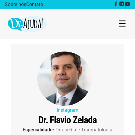
Sobre nós
Contato
Dr. Ajuda Cast
Obesidade
Destaque
Bem estar
Vida Saudável
Instagram
Dr. Flavio Zelada
Saúde da mulher
Especialidade:
Ortopedia e Traumatologia