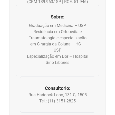
(CRM 139.963/ SP | RQE: 51.946)
Anemia
Sobre:
Anestesia
Graduação em Medicina – USP
Residência em Ortopedia e
Aparelho Digestivo
Traumatologia e especialização
em Cirurgia da Coluna – HC –
Atividade física
USP
Especialização em Dor – Hospital
Beleza e Cosmética
Sírio Libanês
Câncer
Cirurgia Plástica
Consultorio:
Rua Haddock Lobo, 131 Cj 1505
Coronavírus
Tel.: (11) 3151-2825
Dengue