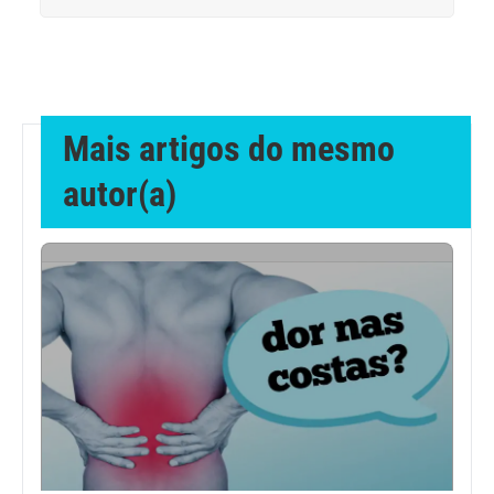
Dermatologia
Diabetes
Mais artigos do mesmo
Dieta e nutrição
autor(a)
Doença autoimune
Doenças infecciosas
Doenças Respiratórias
Drogas
Emagrecimento