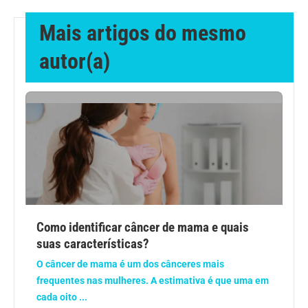
Mais artigos do mesmo
Dermatologia
autor(a)
Diabetes
Dieta e nutrição
Doença autoimune
Doenças infecciosas
Doenças Respiratórias
Como identificar câncer de mama e quais
suas características?
Drogas
O câncer de mama é um dos cânceres mais
frequentes nas mulheres. A estimativa é que uma em
Emagrecimento
cada oito ...