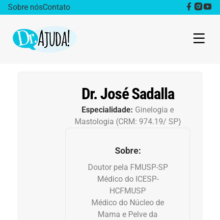
Sobre nós
Contato
Dr. Ajuda Cast
Dr. José Sadalla
Obesidade
Especialidade:
Ginelogia e
Mastologia (CRM: 974.19/ SP)
Destaque
Sobre:
Bem estar
Doutor pela FMUSP-SP
Vida Saudável
Médico do ICESP-
HCFMUSP
Médico do Núcleo de
Saúde da mulher
Mama e Pelve da