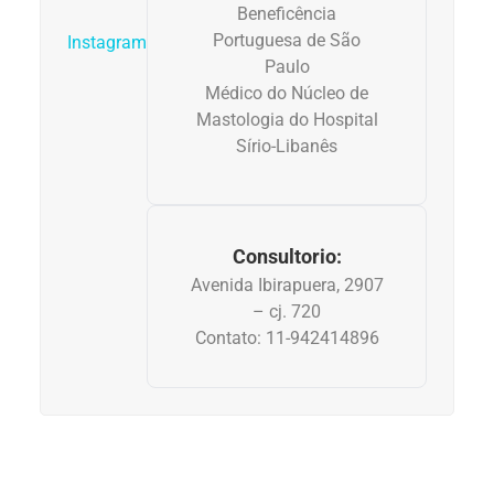
Beneficência
Anemia
Portuguesa de São
Instagram
Paulo
Anestesia
Médico do Núcleo de
Mastologia do Hospital
Aparelho Digestivo
Sírio-Libanês
Atividade física
Beleza e Cosmética
Consultorio:
Avenida Ibirapuera, 2907
– cj. 720
Câncer
Contato: 11-942414896
Cirurgia Plástica
Coronavírus
Dengue