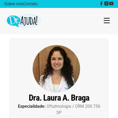
Sobre nós
Contato
Dr. Ajuda Cast
Obesidade
Destaque
Bem estar
Vida Saudável
Dra. Laura A. Braga
Especialidade:
Oftalmologia / CRM 200.756
Saúde da mulher
SP