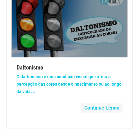
Dermatologia
Diabetes
Dieta e nutrição
Doença autoimune
Daltonismo
O daltonismo é uma condição visual que afeta a
Doenças infecciosas
percepção das cores desde o nascimento ou ao longo
da vida. ...
Doenças Respiratórias
Continue Lendo
Drogas
Emagrecimento