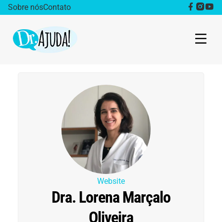
Sobre nós
Contato
Dr. Ajuda Cast
Obesidade
Destaque
Bem estar
Vida Saudável
Website
Dra. Lorena Marçalo
Saúde da mulher
Oliveira