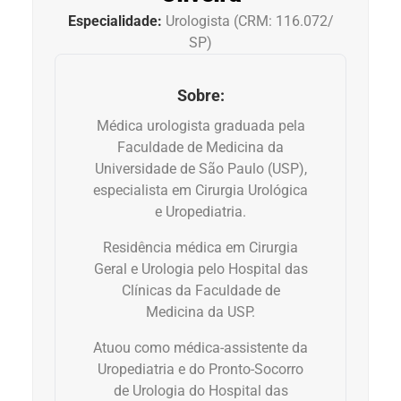
Anemia
Especialidade:
Urologista (CRM: 116.072/
SP)
Anestesia
Sobre:
Aparelho Digestivo
Médica urologista graduada pela
Faculdade de Medicina da
Atividade física
Universidade de São Paulo (USP),
especialista em Cirurgia Urológica
Beleza e Cosmética
e Uropediatria.
Residência médica em Cirurgia
Câncer
Geral e Urologia pelo Hospital das
Clínicas da Faculdade de
Cirurgia Plástica
Medicina da USP.
Atuou como médica-assistente da
Coronavírus
Uropediatria e do Pronto-Socorro
de Urologia do Hospital das
Dengue