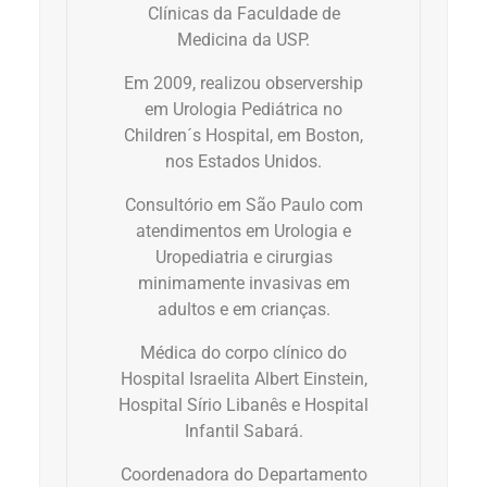
Clínicas da Faculdade de
Medicina da USP.
Dermatologia
Em 2009, realizou observership
em Urologia Pediátrica no
Diabetes
Children´s Hospital, em Boston,
nos Estados Unidos.
Dieta e nutrição
Consultório em São Paulo com
Doença autoimune
atendimentos em Urologia e
Uropediatria e cirurgias
Doenças infecciosas
minimamente invasivas em
adultos e em crianças.
Doenças Respiratórias
Médica do corpo clínico do
Hospital Israelita Albert Einstein,
Drogas
Hospital Sírio Libanês e Hospital
Infantil Sabará.
Emagrecimento
Coordenadora do Departamento