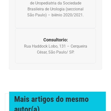
de Uropediatria da Sociedade
Geral
Brasileira de Urologia (seccional
São Paulo) – biênio 2020/2021.
Gravidez
Imunidade
Consultorio:
Medicia Alternativa
Rua Haddock Lobo, 131 – Cerqueira
César, São Paulo/ SP.
Nutrição
Ortopedia
Picada de Cobra
Mais artigos do mesmo
Problemas Cardíacos
autor(a)
Problemas de circulação