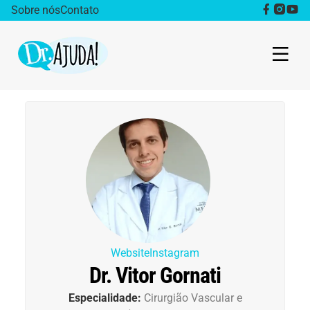
Sobre nós
Contato
Dr. Ajuda Cast
Obesidade
Destaque
Bem estar
Vida Saudável
Website
Instagram
Dr. Vitor Gornati
Saúde da mulher
Especialidade:
Cirurgião Vascular e