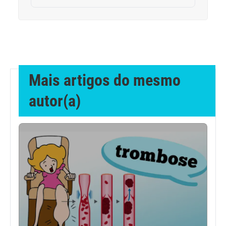
Geral
Gravidez
Imunidade
Mais artigos do mesmo
Medicia Alternativa
autor(a)
Nutrição
Ortopedia
Picada de Cobra
Problemas Cardíacos
Problemas de circulação