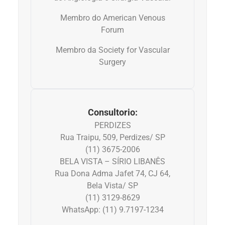
Membro do American Venous
Dermatologia
Forum
Membro da Society for Vascular
Diabetes
Surgery
Dieta e nutrição
Doença autoimune
Consultorio:
PERDIZES
Doenças infecciosas
Rua Traipu, 509, Perdizes/ SP
(11) 3675-2006
Doenças Respiratórias
BELA VISTA – SÍRIO LIBANÊS
Rua Dona Adma Jafet 74, CJ 64,
Drogas
Bela Vista/ SP
(11) 3129-8629
WhatsApp: (11) 9.7197-1234
Emagrecimento