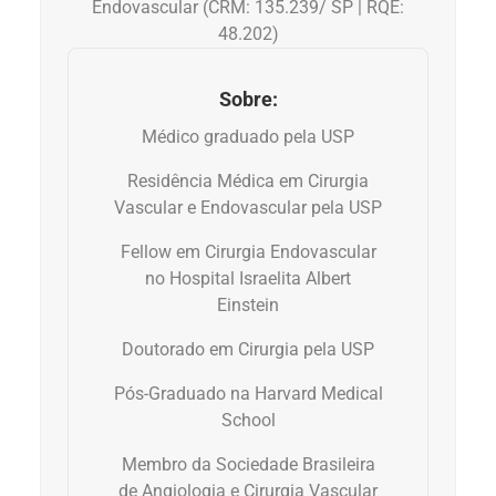
Endovascular (CRM: 135.239/ SP | RQE:
Anemia
48.202)
Anestesia
Sobre:
Médico graduado pela USP
Aparelho Digestivo
Residência Médica em Cirurgia
Atividade física
Vascular e Endovascular pela USP
Fellow em Cirurgia Endovascular
Beleza e Cosmética
no Hospital Israelita Albert
Einstein
Câncer
Doutorado em Cirurgia pela USP
Cirurgia Plástica
Pós-Graduado na Harvard Medical
School
Coronavírus
Membro da Sociedade Brasileira
Dengue
de Angiologia e Cirurgia Vascular