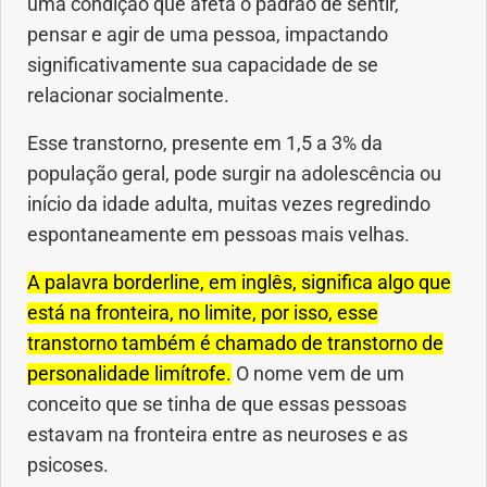
uma condição que afeta o padrão de sentir,
Anemia
pensar e agir de uma pessoa, impactando
significativamente sua capacidade de se
Anestesia
relacionar socialmente.
Aparelho Digestivo
Esse transtorno, presente em 1,5 a 3% da
população geral, pode surgir na adolescência ou
Atividade física
início da idade adulta, muitas vezes regredindo
espontaneamente em pessoas mais velhas.
Beleza e Cosmética
A palavra borderline, em inglês, significa algo que
Câncer
está na fronteira, no limite, por isso, esse
transtorno também é chamado de transtorno de
Cirurgia Plástica
personalidade limítrofe.
O nome vem de um
conceito que se tinha de que essas pessoas
Coronavírus
estavam na fronteira entre as neuroses e as
psicoses.
Dengue