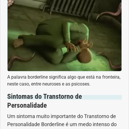
Saúde dos olhos
Saúde dos ouvidos
Saúde dos rins
Saúde mental
Síndrome de Down
A palavra borderline significa algo que está na fronteira,
neste caso, entre neuroses e as psicoses.
Sono
Sintomas do Transtorno de
SUS
Personalidade
Urgências
Um sintoma muito importante do Transtorno de
Personalidade Borderline é um medo intenso do