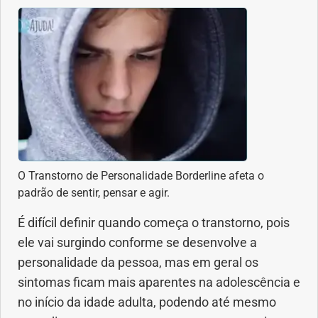
Dermatologia
Diabetes
Dieta e nutrição
Doença autoimune
O Transtorno de Personalidade Borderline afeta o
Doenças infecciosas
padrão de sentir, pensar e agir.
É difícil definir quando começa o transtorno, pois
Doenças Respiratórias
ele vai surgindo conforme se desenvolve a
Drogas
personalidade da pessoa, mas em geral os
sintomas ficam mais aparentes na adolescência e
Emagrecimento
no início da idade adulta, podendo até mesmo