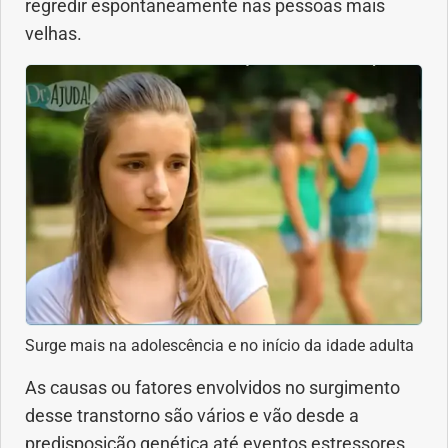
regredir espontaneamente nas pessoas mais
Geral
velhas.
Gravidez
Imunidade
Medicia Alternativa
Nutrição
Ortopedia
Picada de Cobra
Surge mais na adolescência e no início da idade adulta
As causas ou fatores envolvidos no surgimento
Problemas Cardíacos
desse transtorno são vários e vão desde a
predisposição genética até eventos estressores
Problemas de circulação