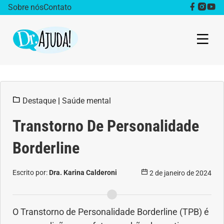
Sobre nós
Contato
Dr. Ajuda Cast
Destaque
|
Saúde mental
Obesidade
Transtorno De Personalidade
Destaque
Borderline
Bem estar
Escrito por:
Dra. Karina Calderoni
2 de janeiro de 2024
Vida Saudável
Saúde da mulher
O Transtorno de Personalidade Borderline (TPB) é