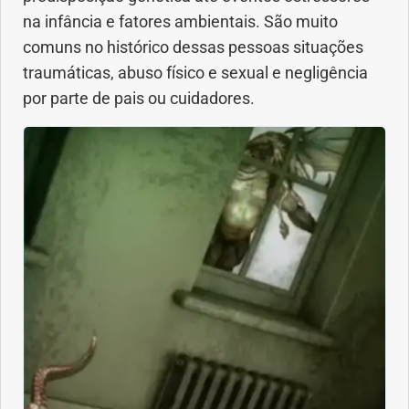
na infância e fatores ambientais. São muito
comuns no histórico dessas pessoas situações
Problemas Hormonais
traumáticas, abuso físico e sexual e negligência
Problemas Neurológicos
por parte de pais ou cuidadores.
Saúde da criança e adolescente
Saúde do coração
Saúde do homem
Saúde do idoso
Saúde do nariz
Saúde dos Dentes