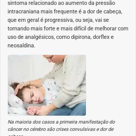
sintoma relacionado ao aumento da pressão
Saúde dos olhos
intracraniana mais frequente é a dor de cabeça,
que em geral é progressiva, ou seja, vai se
Saúde dos ouvidos
tornando mais forte e mais difícil de melhorar com
uso de analgésicos, como dipirona, dorflex e
Saúde dos rins
neosaldina.
Saúde mental
Síndrome de Down
Sono
SUS
Urgências
Na maioria dos casos a primeira manifestação do
câncer no cérebro são crises convulsivas e dor de