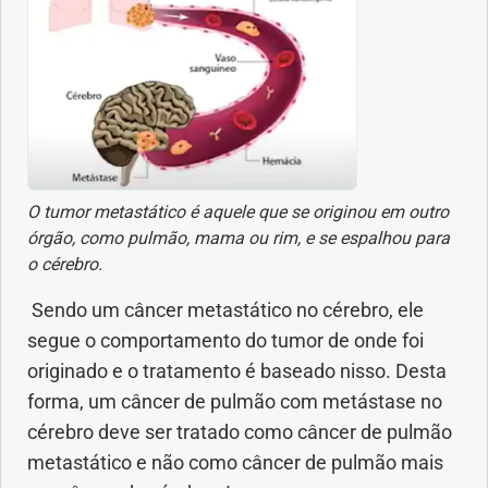
Dermatologia
Diabetes
Dieta e nutrição
O tumor metastático é aquele que se originou em outro
Doença autoimune
órgão, como pulmão, mama ou rim, e se espalhou para
o cérebro.
Doenças infecciosas
Sendo um câncer metastático no cérebro, ele
segue o comportamento do tumor de onde foi
Doenças Respiratórias
originado e o tratamento é baseado nisso. Desta
Drogas
forma, um câncer de pulmão com metástase no
cérebro deve ser tratado como câncer de pulmão
Emagrecimento
metastático e não como câncer de pulmão mais