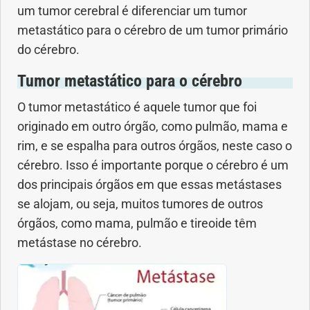
um tumor cerebral é diferenciar um tumor
Anemia
metastático para o cérebro de um tumor primário
do cérebro.
Anestesia
Tumor metastático para o cérebro
Aparelho Digestivo
O tumor metastático é aquele tumor que foi
Atividade física
originado em outro órgão, como pulmão, mama e
rim, e se espalha para outros órgãos, neste caso o
Beleza e Cosmética
cérebro. Isso é importante porque o cérebro é um
dos principais órgãos em que essas metástases
Câncer
se alojam, ou seja, muitos tumores de outros
órgãos, como mama, pulmão e tireoide têm
Cirurgia Plástica
metástase no cérebro.
Coronavírus
Dengue