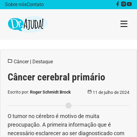
Sobre nós
Contato
Dr. Ajuda Cast
Câncer
|
Destaque
Obesidade
Câncer cerebral primário
Destaque
Escrito por:
Roger Schmidt Brock
11 de julho de 2024
Bem estar
Vida Saudável
O tumor no cérebro é motivo de muita
preocupação. A primeira informação que é
Saúde da mulher
necessário esclarecer ao ser diagnosticado com