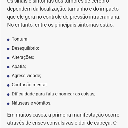
Os sinais e sintomas dos tumores de cérebro
dependem da localização, tamanho e do impacto
Problemas Hormonais
que ele gera no controle de pressão intracraniana.
No entanto, entre os principais sintomas estão:
Problemas Neurológicos
Tontura;
Saúde da criança e adolescente
Desequilíbrio;
Alterações;
Saúde do coração
Apatia;
Agressividade;
Saúde do homem
Confusão mental;
Saúde do idoso
Dificuldade para fala e nomear as coisas;
Náuseas e vômitos.
Saúde do nariz
Em muitos casos, a primeira manifestação ocorre
Saúde dos Dentes
através de crises convulsivas e dor de cabeça. O