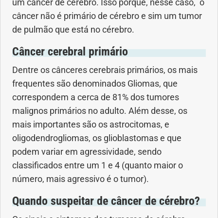
um câncer de cérebro. Isso porque, nesse caso, o
Geral
câncer não é primário de cérebro e sim um tumor
de pulmão que está no cérebro.
Gravidez
Câncer cerebral primário
Imunidade
Dentre os cânceres cerebrais primários, os mais
frequentes são denominados Gliomas, que
Medicia Alternativa
correspondem a cerca de 81% dos tumores
malignos primários no adulto. Além desse, os
Nutrição
mais importantes são os astrocitomas, e
oligodendrogliomas, os glioblastomas e que
Ortopedia
podem variar em agressividade, sendo
classificados entre um 1 e 4 (quanto maior o
Picada de Cobra
número, mais agressivo é o tumor).
Problemas Cardíacos
Quando suspeitar de câncer de cérebro?
Problemas de circulação