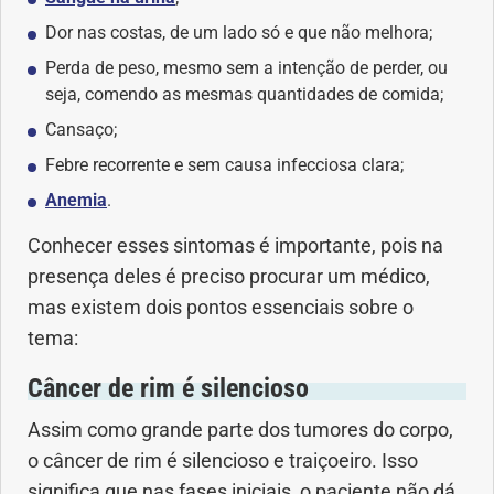
Dor nas costas, de um lado só e que não melhora;
Dermatologia
Perda de peso, mesmo sem a intenção de perder, ou
seja, comendo as mesmas quantidades de comida;
Diabetes
Cansaço;
Febre recorrente e sem causa infecciosa clara;
Dieta e nutrição
Anemia
.
Doença autoimune
Conhecer esses sintomas é importante, pois na
presença deles é preciso procurar um médico,
Doenças infecciosas
mas existem dois pontos essenciais sobre o
tema:
Doenças Respiratórias
Câncer de rim é silencioso
Drogas
Assim como grande parte dos tumores do corpo,
o câncer de rim é silencioso e traiçoeiro. Isso
Emagrecimento
significa que nas fases iniciais, o paciente não dá