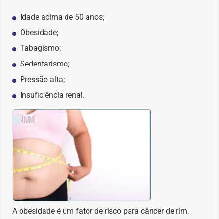
Idade acima de 50 anos;
Problemas Hormonais
Obesidade;
Tabagismo;
Problemas Neurológicos
Sedentarismo;
Saúde da criança e adolescente
Pressão alta;
Insuficiência renal.
Saúde do coração
Saúde do homem
Saúde do idoso
Saúde do nariz
Saúde dos Dentes
A obesidade é um fator de risco para câncer de rim.