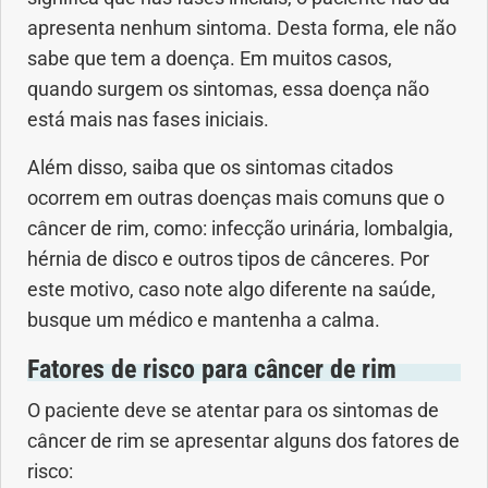
Geral
apresenta nenhum sintoma. Desta forma, ele não
sabe que tem a doença. Em muitos casos,
Gravidez
quando surgem os sintomas, essa doença não
está mais nas fases iniciais.
Imunidade
Além disso, saiba que os sintomas citados
ocorrem em outras doenças mais comuns que o
Medicia Alternativa
câncer de rim, como: infecção urinária, lombalgia,
Nutrição
hérnia de disco e outros tipos de cânceres. Por
este motivo, caso note algo diferente na saúde,
Ortopedia
busque um médico e mantenha a calma.
Fatores de risco para câncer de rim
Picada de Cobra
O paciente deve se atentar para os sintomas de
Problemas Cardíacos
câncer de rim se apresentar alguns dos fatores de
risco:
Problemas de circulação