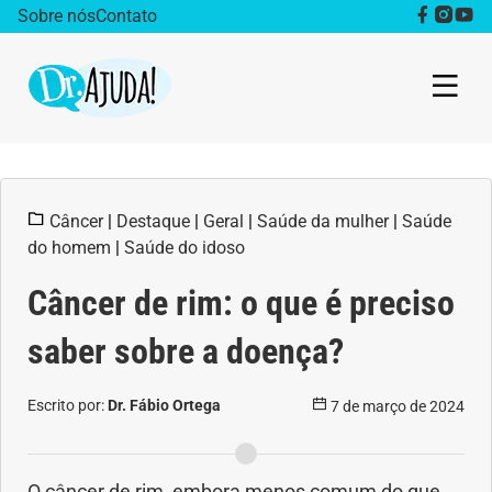
Sobre nós
Contato
Dr. Ajuda Cast
Câncer
|
Destaque
|
Geral
|
Saúde da mulher
|
Saúde
Obesidade
do homem
|
Saúde do idoso
Destaque
Câncer de rim: o que é preciso
Bem estar
saber sobre a doença?
Vida Saudável
Escrito por:
Dr. Fábio Ortega
7 de março de 2024
Saúde da mulher