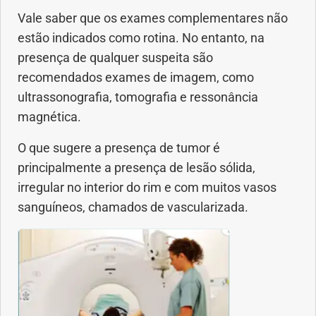
Vale saber que os exames complementares não
Saúde dos olhos
estão indicados como rotina. No entanto, na
presença de qualquer suspeita são
Saúde dos ouvidos
recomendados exames de imagem, como
Saúde dos rins
ultrassonografia, tomografia e ressonância
magnética.
Saúde mental
O que sugere a presença de tumor é
principalmente a presença de lesão sólida,
Síndrome de Down
irregular no interior do rim e com muitos vasos
sanguíneos, chamados de vascularizada.
Sono
SUS
Urgências