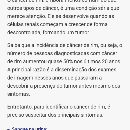
O câncer de rim, embora menos comum do que
Anemia
outros tipos de câncer, é uma condição séria que
merece atenção. Ele se desenvolve quando as
Anestesia
células renais começam a crescer de forma
descontrolada, formando um tumor.
Aparelho Digestivo
Saiba que a incidência de câncer de rim, ou seja, o
Atividade física
número de pessoas diagnosticadas com câncer
de rim aumentou quase 50% nos últimos 20 anos.
Beleza e Cosmética
A principal razão é a disseminação dos exames
de imagem nesses anos que passaram a
Câncer
descobrir a presença do tumor antes mesmo dos
sintomas.
Cirurgia Plástica
Entretanto, para identificar o câncer de rim, é
Coronavírus
preciso suspeitar dos principais sintomas:
Dengue
Sangue na urina
;