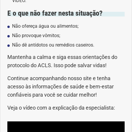
VÍDEO.
E o que não fazer nesta situação?
Problemas Hormonais
Não ofereça água ou alimentos;
Problemas Neurológicos
Não provoque vômitos;
Não dê antídotos ou remédios caseiros.
Saúde da criança e adolescente
Mantenha a calma e siga essas orientações do
Saúde do coração
protocolo do ACLS. Isso pode salvar vidas!
Continue acompanhando nosso site e tenha
Saúde do homem
acesso às informações de saúde e bem-estar
Saúde do idoso
confiáveis para você se cuidar melhor!
Veja o vídeo com a explicação da especialista:
Saúde do nariz
Saúde dos Dentes