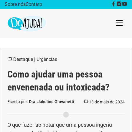
Sobre nós
Contato
Dr. Ajuda Cast
Destaque
|
Urgências
Obesidade
Como ajudar uma pessoa
Destaque
envenenada ou intoxicada?
Bem estar
Escrito por:
Dra. Jakeline Giovanetti
13 de maio de 2024
Vida Saudável
Saúde da mulher
O que fazer ao notar que uma pessoa ingeriu