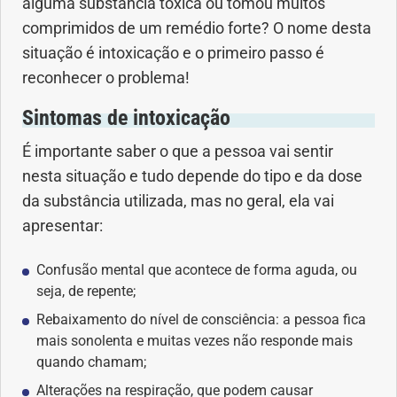
alguma substância tóxica ou tomou muitos
Anemia
comprimidos de um remédio forte? O nome desta
situação é intoxicação e o primeiro passo é
Anestesia
reconhecer o problema!
Aparelho Digestivo
Sintomas de intoxicação
É importante saber o que a pessoa vai sentir
Atividade física
nesta situação e tudo depende do tipo e da dose
da substância utilizada, mas no geral, ela vai
Beleza e Cosmética
apresentar:
Câncer
Confusão mental que acontece de forma aguda, ou
seja, de repente;
Cirurgia Plástica
Rebaixamento do nível de consciência: a pessoa fica
mais sonolenta e muitas vezes não responde mais
Coronavírus
quando chamam;
Alterações na respiração, que podem causar
Dengue