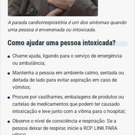
Geral
A parada cardiorrespiratória é um dos sintomas quando
Gravidez
uma pessoa é envenenada ou intoxicada.
Imunidade
Como ajudar uma pessoa intoxicada?
Medicia Alternativa
Chame ajuda, ligando para o serviço de emergência
ou ambulância;
Nutrição
Mantenha a pessoa em ambiente calmo, sentada ou
deitada de lado para evitar aspiração em caso de
vômitos;
Ortopedia
Procure por vasilhames, embalagens de produtos ou
Picada de Cobra
cartelas de medicamentos que podem ter causado
intoxicação e leve junto com a vítima para o hospital;
Problemas Cardíacos
Observe o nível de consciência e respiração. Se a
pessoa deixar de respirar, inicie a RCP. LINK PARA
Problemas de circulação