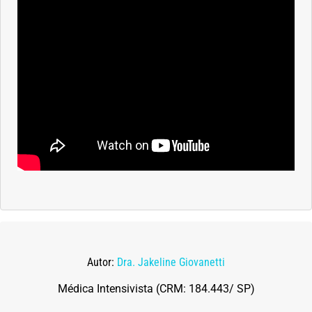
Saúde dos olhos
Saúde dos ouvidos
Saúde dos rins
Saúde mental
Síndrome de Down
Sono
SUS
Autor:
Dra. Jakeline Giovanetti
Urgências
Médica Intensivista (CRM: 184.443/ SP)