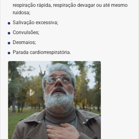
respiração rápida, respiração devagar ou até mesmo
ruidosa;
Dermatologia
Salivação excessiva;
Diabetes
Convulsões;
Desmaios;
Dieta e nutrição
Parada cardiorrespiratória.
Doença autoimune
Doenças infecciosas
Doenças Respiratórias
Drogas
Emagrecimento