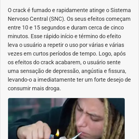
O crack é fumado e rapidamente atinge o Sistema
Dermatologia
Nervoso Central (SNC). Os seus efeitos começam
entre 10 e 15 segundos e duram cerca de cinco
Diabetes
minutos. Esse rápido início e término do efeito
leva o usuário a repetir o uso por várias e várias
Dieta e nutrição
vezes em curtos períodos de tempo. Logo, após
os efeitos do crack acabarem, o usuário sente
Doença autoimune
uma sensação de depressão, angústia e fissura,
levando-o a imediatamente ter um forte desejo de
Doenças infecciosas
consumir mais droga.
Doenças Respiratórias
Drogas
Emagrecimento