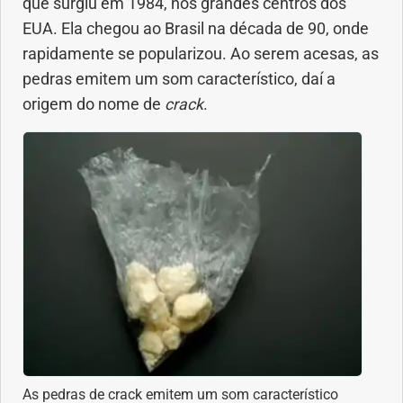
que surgiu em 1984, nos grandes centros dos
Anemia
EUA. Ela chegou ao Brasil na década de 90, onde
rapidamente se popularizou. Ao serem acesas, as
Anestesia
pedras emitem um som característico, daí a
origem do nome de
crack
.
Aparelho Digestivo
Atividade física
Beleza e Cosmética
Câncer
Cirurgia Plástica
Coronavírus
As pedras de crack emitem um som característico
Dengue