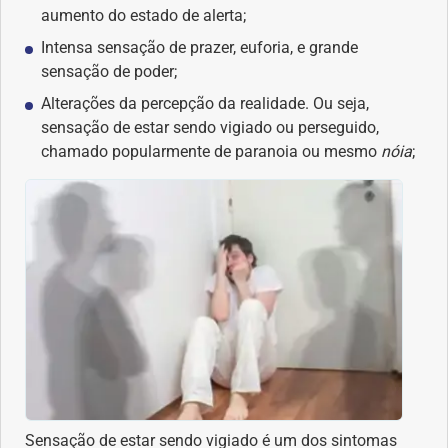
aumento do estado de alerta;
Intensa sensação de prazer, euforia, e grande
Problemas Hormonais
sensação de poder;
Alterações da percepção da realidade. Ou seja,
Problemas Neurológicos
sensação de estar sendo vigiado ou perseguido,
chamado popularmente de paranoia ou mesmo
nóia
;
Saúde da criança e adolescente
Saúde do coração
Saúde do homem
Saúde do idoso
Saúde do nariz
Saúde dos Dentes
Sensação de estar sendo vigiado é um dos sintomas