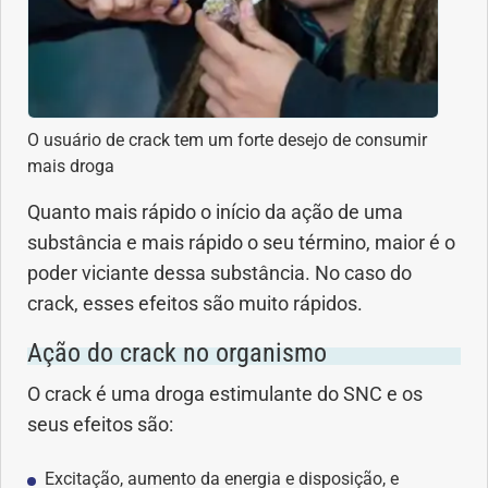
Geral
Gravidez
O usuário de crack tem um forte desejo de consumir
Imunidade
mais droga
Medicia Alternativa
Quanto mais rápido o início da ação de uma
substância e mais rápido o seu término, maior é o
Nutrição
poder viciante dessa substância. No caso do
crack, esses efeitos são muito rápidos.
Ortopedia
Ação do crack no organismo
Picada de Cobra
O crack é uma droga estimulante do SNC e os
seus efeitos são:
Problemas Cardíacos
Excitação, aumento da energia e disposição, e
Problemas de circulação