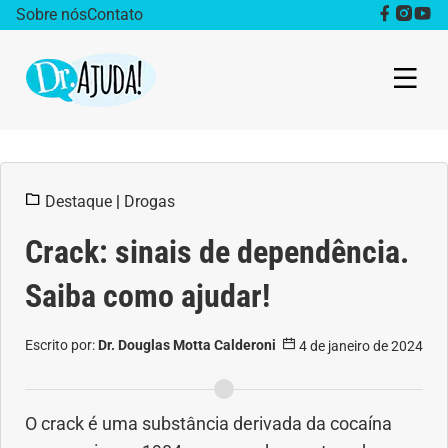
Sobre nós
Contato
Dr. Ajuda Cast
Destaque
|
Drogas
Obesidade
Crack: sinais de dependência.
Destaque
Saiba como ajudar!
Bem estar
Escrito por:
Dr. Douglas Motta Calderoni
4 de janeiro de 2024
Vida Saudável
Saúde da mulher
O crack é uma substância derivada da cocaína