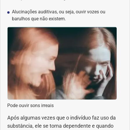
Saúde dos olhos
Alucinações auditivas, ou seja, ouvir vozes ou
barulhos que não existem.
Saúde dos ouvidos
Saúde dos rins
Saúde mental
Síndrome de Down
Sono
SUS
Pode ouvir sons irreais
Urgências
Após algumas vezes que o indivíduo faz uso da
substância, ele se torna dependente e quando