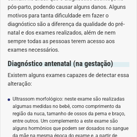
pós-parto, podendo causar alguns danos. Alguns
motivos para tanta dificuldade em fazer o
Problemas Hormonais
diagnóstico são a diferença da qualidade do pré-
Problemas Neurológicos
natal e dos exames realizados, além de nem
sempre todas as pessoas terem acesso aos
Saúde da criança e adolescente
exames necessários.
Diagnóstico antenatal (na gestação)
Saúde do coração
Existem alguns exames capazes de detectar essa
Saúde do homem
alteração:
Saúde do idoso
Ultrassom morfológico: neste exame são realizadas
algumas medidas no bebê, como comprimento da
Saúde do nariz
região da nuca, tamanho de ossos da perna e braço,
entre outros. Um complemento a este exame são
alguns hormônios que podem ser dosados no sangue
Saúde dos Dentes
da mãe na mesma época do exame e, a partir de