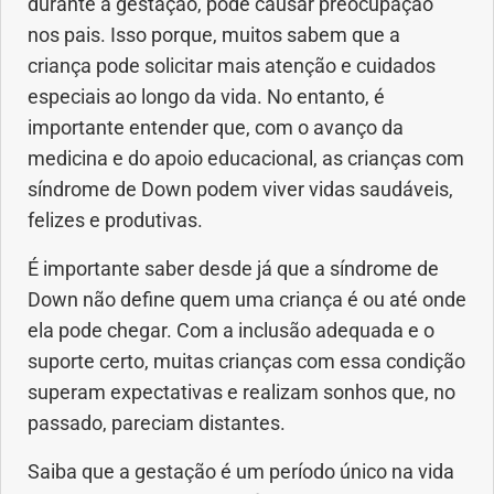
durante a gestação, pode causar preocupação
Anemia
nos pais. Isso porque, muitos sabem que a
criança pode solicitar mais atenção e cuidados
Anestesia
especiais ao longo da vida. No entanto, é
importante entender que, com o avanço da
Aparelho Digestivo
medicina e do apoio educacional, as crianças com
síndrome de Down podem viver vidas saudáveis,
Atividade física
felizes e produtivas.
Beleza e Cosmética
É importante saber desde já que a síndrome de
Down não define quem uma criança é ou até onde
Câncer
ela pode chegar. Com a inclusão adequada e o
suporte certo, muitas crianças com essa condição
Cirurgia Plástica
superam expectativas e realizam sonhos que, no
passado, pareciam distantes.
Coronavírus
Saiba que a gestação é um período único na vida
Dengue