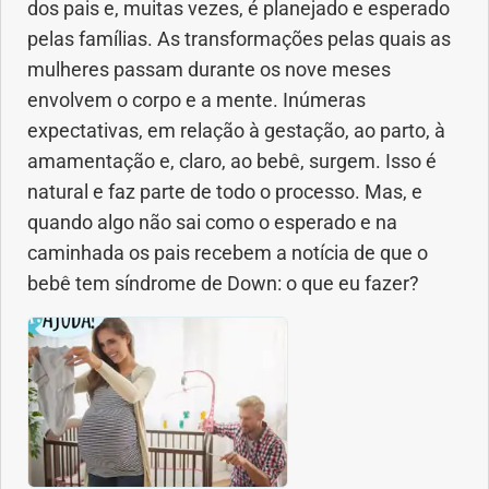
dos pais e, muitas vezes, é planejado e esperado
pelas famílias. As transformações pelas quais as
Dermatologia
mulheres passam durante os nove meses
envolvem o corpo e a mente. Inúmeras
Diabetes
expectativas, em relação à gestação, ao parto, à
amamentação e, claro, ao bebê, surgem. Isso é
Dieta e nutrição
natural e faz parte de todo o processo. Mas, e
quando algo não sai como o esperado e na
Doença autoimune
caminhada os pais recebem a notícia de que o
bebê tem síndrome de Down: o que eu fazer?
Doenças infecciosas
Doenças Respiratórias
Drogas
Emagrecimento