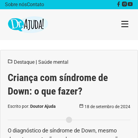
Sobre nós
Contato
Dr. Ajuda Cast
Destaque
|
Saúde mental
Obesidade
Criança com síndrome de
Destaque
Down: o que fazer?
Bem estar
Escrito por:
Doutor Ajuda
18 de setembro de 2024
Vida Saudável
Saúde da mulher
O diagnóstico de síndrome de Down, mesmo