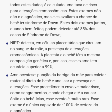
todos estes dados, é calculado uma taxa de risco
Saúde dos olhos
para alterações cromossômicas. Estes exames não
dão o diagnóstico, mas eles avaliam a chance do
Saúde dos ouvidos
bebê ter síndrome de Down. Estes dois exames juntos,
quando bem feitos, podem detectar até 85% dos
Saúde dos rins
casos de Síndrome de Down;
NIPT: detecta, em células placentárias que circulam
Saúde mental
no sangue da mãe, a presença de alterações
cromossômicas. A placenta e o bebê têm a mesma
Síndrome de Down
composição genética e, por isso, esse exame tem
acurácia superior a 99%;
Sono
Amniocentese: punção da barriga da mãe para coletar
material direto do bebê e analisar a presença de
SUS
alterações. Esse procedimento envolve maior risco,
como sangramentos, e pode chegar até a causar
óbito do bebê. Mas, esse evento é muito raro. Esse
Urgências
exame é o único capaz de dar 100% de certeza do
diagnóstico.