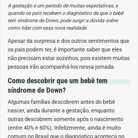
A gestação é um período de muitas expectativas, e
Geral
quando os pais recebem o diagnóstico de que o bebê
tem síndrome de Down, pode surgir a dúvida sobre
Gravidez
como lidar com essa nova realidade.
Imunidade
Apesar da surpresa e dos outros sentimentos que
os pais podem ter, é importante saber que eles
Medicia Alternativa
não precisam estar sozinhos, pois existem muitas
pessoas irão acompanhá-los nessa jornada.
Nutrição
Como descobrir que um bebê tem
síndrome de Down?
Ortopedia
Algumas famílias descobrem antes do bebê
Picada de Cobra
nascer, ainda durante a gestação, enquanto
outras descobrem somente após o nascimento
Problemas Cardíacos
(entre 40% e 60%). Infelizmente, ainda é muito
comum no Brasil que o diagnóstico aconteça no
Problemas de circulação