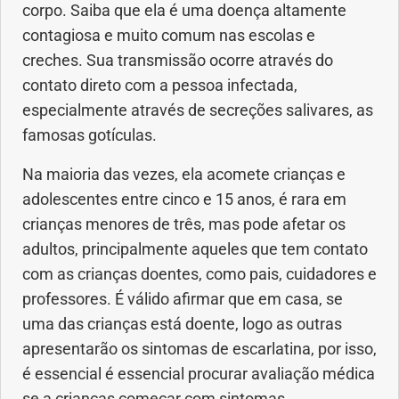
corpo. Saiba que ela é uma doença altamente
Anemia
contagiosa e muito comum nas escolas e
creches. Sua transmissão ocorre através do
Anestesia
contato direto com a pessoa infectada,
especialmente através de secreções salivares, as
Aparelho Digestivo
famosas gotículas.
Atividade física
Na maioria das vezes, ela acomete crianças e
adolescentes entre cinco e 15 anos, é rara em
Beleza e Cosmética
crianças menores de três, mas pode afetar os
adultos, principalmente aqueles que tem contato
Câncer
com as crianças doentes, como pais, cuidadores e
professores. É válido afirmar que em casa, se
Cirurgia Plástica
uma das crianças está doente, logo as outras
Coronavírus
apresentarão os sintomas de escarlatina, por isso,
é essencial é essencial procurar avaliação médica
Dengue