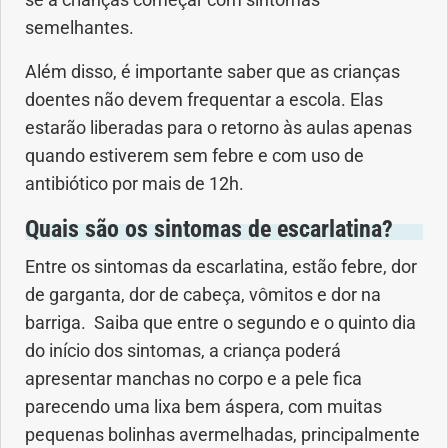
se a crianças começar com sintomas
semelhantes.
Dermatologia
Além disso, é importante saber que as crianças
doentes não devem frequentar a escola. Elas
Diabetes
estarão liberadas para o retorno às aulas apenas
Dieta e nutrição
quando estiverem sem febre e com uso de
antibiótico por mais de 12h.
Doença autoimune
Quais são os sintomas de escarlatina?
Doenças infecciosas
Entre os sintomas da escarlatina, estão febre, dor
de garganta, dor de cabeça, vômitos e dor na
Doenças Respiratórias
barriga. Saiba que entre o segundo e o quinto dia
do início dos sintomas, a criança poderá
Drogas
apresentar manchas no corpo e a pele fica
parecendo uma lixa bem áspera, com muitas
Emagrecimento
pequenas bolinhas avermelhadas, principalmente