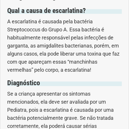
Qual a causa de escarlatina?
Problemas Hormonais
A escarlatina é causada pela bactéria
Streptococcus do Grupo A. Essa bactéria é
Problemas Neurológicos
habitualmente responsável pelas infecções de
garganta, as amigdalites bacterianas, porém, em
Saúde da criança e adolescente
alguns casos, ela pode liberar uma toxina que faz
Saúde do coração
com que apareçam essas “manchinhas
vermelhas” pelo corpo, a escarlatina!
Saúde do homem
Diagnóstico
Saúde do idoso
Se a criança apresentar os sintomas
mencionados, ela deve ser avaliada por um
Saúde do nariz
Pediatra, pois a escarlatina é causada por uma
bactéria potencialmente grave. Se não tratada
Saúde dos Dentes
corretamente, ela poderá causar sérias