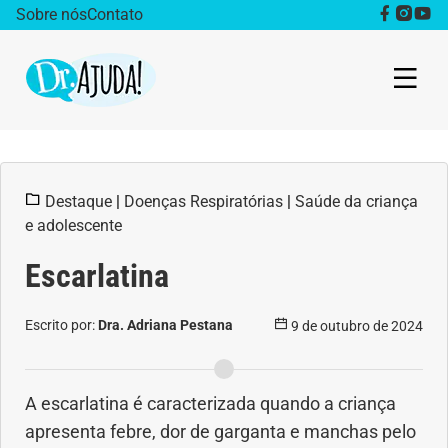
Sobre nós
Contato
Dr. Ajuda Cast
Destaque
|
Doenças Respiratórias
|
Saúde da criança
Obesidade
e adolescente
Destaque
Escarlatina
Bem estar
Escrito por:
Dra. Adriana Pestana
9 de outubro de 2024
Vida Saudável
A escarlatina é caracterizada quando a criança
Saúde da mulher
apresenta febre, dor de garganta e manchas pelo