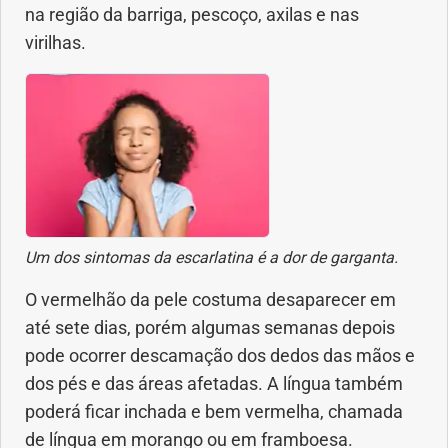
na região da barriga, pescoço, axilas e nas
Geral
virilhas.
Gravidez
Imunidade
Medicia Alternativa
Nutrição
Um dos sintomas da escarlatina é a dor de garganta.
Ortopedia
O vermelhão da pele costuma desaparecer em
até sete dias, porém algumas semanas depois
Picada de Cobra
pode ocorrer descamação dos dedos das mãos e
dos pés e das áreas afetadas. A língua também
Problemas Cardíacos
poderá ficar inchada e bem vermelha, chamada
de língua em morango ou em framboesa.
Problemas de circulação