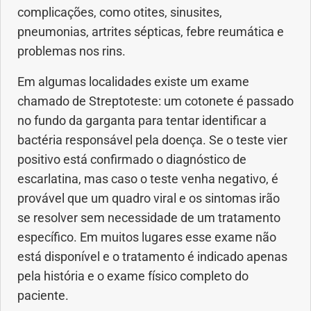
complicações, como otites, sinusites,
Saúde dos olhos
pneumonias, artrites sépticas, febre reumática e
problemas nos rins.
Saúde dos ouvidos
Em algumas localidades existe um exame
Saúde dos rins
chamado de Streptoteste: um cotonete é passado
no fundo da garganta para tentar identificar a
Saúde mental
bactéria responsável pela doença. Se o teste vier
positivo está confirmado o diagnóstico de
Síndrome de Down
escarlatina, mas caso o teste venha negativo, é
provável que um quadro viral e os sintomas irão
Sono
se resolver sem necessidade de um tratamento
específico. Em muitos lugares esse exame não
SUS
está disponível e o tratamento é indicado apenas
pela história e o exame físico completo do
Urgências
paciente.