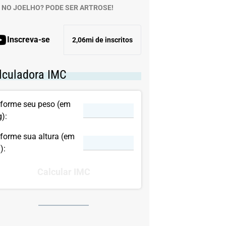
 NO JOELHO? PODE SER ARTROSE!
Inscreva-se
2,06mi de inscritos
lculadora IMC
nforme seu peso (em
g):
nforme sua altura (em
):
Calcular IMC