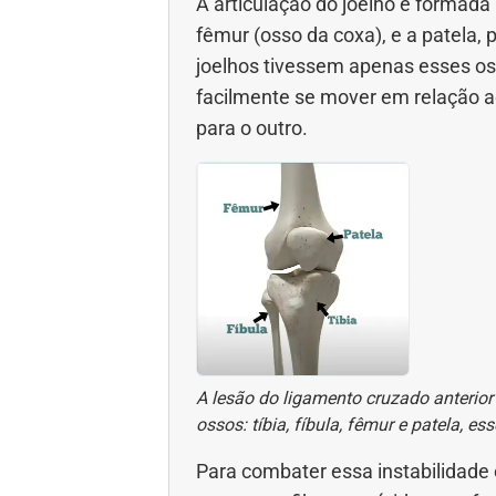
A articulação do joelho é formada p
Gravidez
Imu
fêmur (osso da coxa), e a patela,
joelhos tivessem apenas esses osso
Ortopedia
Pica
facilmente se mover em relação ao 
para o outro.
Problemas Hormonais
Prob
Saúde do homem
Saúd
Saúde dos olhos
Saúd
Síndrome de Down
Son
Vacinas
Vita
A lesão do ligamento cruzado anterior
ossos: tíbia, fíbula, fêmur e patela, es
Para combater essa instabilidade 