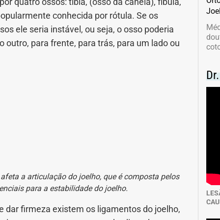
Ort
or quatro ossos: tíbia, (osso da canela), fíbula,
nidade
Medicia Alternativa
Joe
 popularmente conhecida por rótula. Se os
Méd
s ele seria instável, ou seja, o osso poderia
da de Cobra
Problemas Cardíacos
dou
outro, para frente, para trás, para um lado ou
coto
lemas Neurológicos
Saúde da criança e adolescente
Dr
e do idoso
Saúde do nariz
e dos ouvidos
Saúde dos rins
o
SUS
minas
 afeta a articulação do joelho, que é composta pelos
senciais para a estabilidade do joelho.
LES
CAU
e dar firmeza existem os ligamentos do joelho,