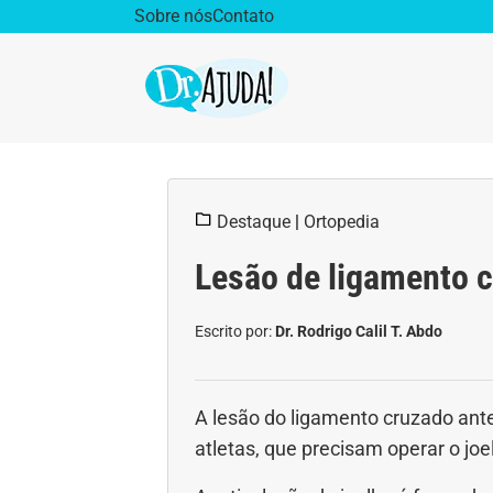
Sobre nós
Contato
Dr. Ajuda Cast
Obe
Destaque
|
Ortopedia
Vida Saudável
Saúd
Lesão de ligamento c
Aparelho Digestivo
Ativ
Escrito por:
Dr. Rodrigo Calil T. Abdo
Cirurgia Plástica
Coro
Diabetes
Diet
A lesão do ligamento cruzado an
atletas, que precisam operar o joe
Doenças Respiratórias
Dro