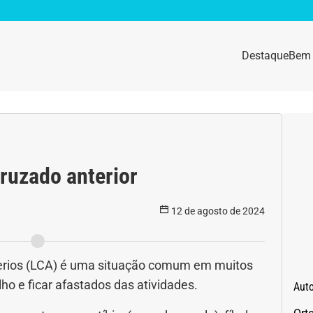
Destaque
Bem 
sidade
Destaque
e da mulher
Anemia
ruzado anterior
idade física
Beleza e Cosmética
12 de agosto de 2024
navírus
Dengue
a e nutrição
Doença autoimune
terios (LCA) é uma situação comum em muitos
lho e ficar afastados das atividades.
Aut
gas
Emagrecimento