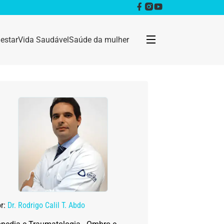
estar
Vida Saudável
Saúde da mulher
Bem estar
Anestesia
Câncer
Dermatologia
Doenças infecciosas
or:
Dr. Rodrigo Calil T. Abdo
Geral