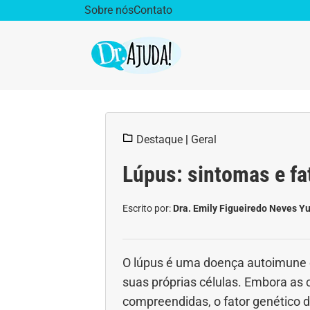
Sobre nós
Contato
Dr. Ajuda Cast
Obe
Destaque
|
Geral
Vida Saudável
Saúd
Lúpus: sintomas e fa
Aparelho Digestivo
Ativ
Escrito por:
Dra. Emily Figueiredo Neves Yu
Cirurgia Plástica
Coro
Diabetes
Diet
O lúpus é uma doença autoimune 
suas próprias células. Embora a
Doenças Respiratórias
Dro
compreendidas, o fator genético