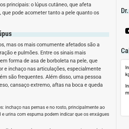
s principais: o lúpus cutâneo, que afeta
nidade
Medicia Alternativa
Dr
o, que pode acometer tanto a pele quanto os
da de Cobra
Problemas Cardíacos
úpus
lemas Neurológicos
Saúde da criança e adolescente
ãos, mas os mais comumente afetados são a
Ca
e do idoso
Saúde do nariz
coração e pulmões. Entre os sinais mais
 em forma de asa de borboleta na pele, que
e dos ouvidos
Saúde dos rins
I
r e inchaço nas articulações, especialmente
k
bém são frequentes. Além disso, uma pessoa
o
SUS
peso, cansaço extremo, aftas na boca e queda
I
m
minas
: inchaço nas pernas e no rosto, principalmente ao
al e urina com espuma podem indicar que os enxágues