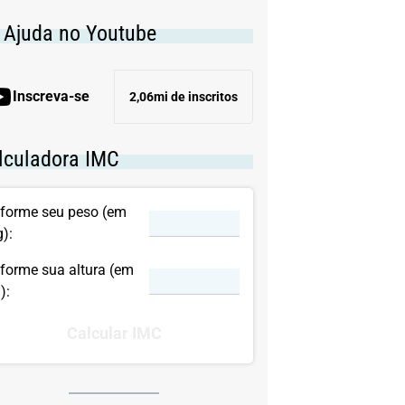
Nutrição
. Ajuda no Youtube
Problemas de circulação
Inscreva-se
2,06mi de inscritos
Saúde do coração
lculadora IMC
Saúde dos Dentes
Saúde mental
nforme seu peso (em
g):
Urgências
nforme sua altura (em
):
Calcular IMC