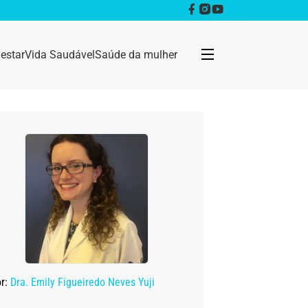
estar
Vida Saudável
Saúde da mulher
Bem estar
Anestesia
Câncer
Dermatologia
Doenças infecciosas
or:
Dra. Emily Figueiredo Neves Yuji
Geral