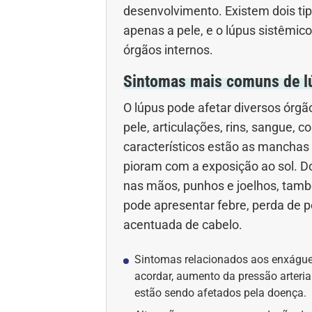
desenvolvimento. Existem dois tipo
Gravidez
Imu
apenas a pele, e o lúpus sistêmic
órgãos internos.
Ortopedia
Pica
Sintomas mais comuns de l
Problemas Hormonais
Prob
O lúpus pode afetar diversos órg
Saúde do homem
Saúd
pele, articulações, rins, sangue, 
característicos estão as manchas
Saúde dos olhos
Saúd
pioram com a exposição ao sol. Do
nas mãos, punhos e joelhos, tam
Síndrome de Down
Son
pode apresentar febre, perda de 
acentuada de cabelo.
Vacinas
Vita
Sintomas relacionados aos enxágues
acordar, aumento da pressão arteri
estão sendo afetados pela doença.