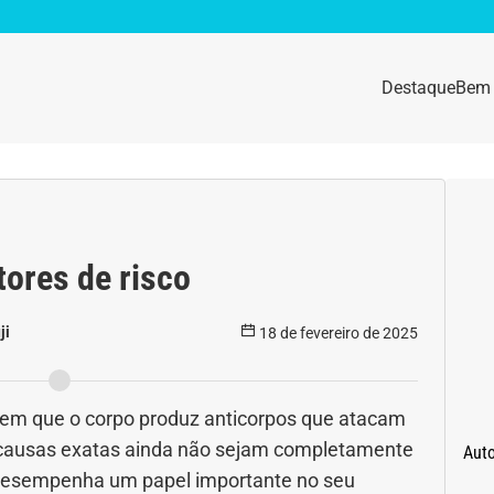
Destaque
Bem 
sidade
Destaque
e da mulher
Anemia
tores de risco
idade física
Beleza e Cosmética
ji
18 de fevereiro de 2025
navírus
Dengue
a e nutrição
Doença autoimune
em que o corpo produz anticorpos que atacam
s causas exatas ainda não sejam completamente
Aut
gas
Emagrecimento
 desempenha um papel importante no seu