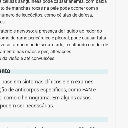
s células sanguíneas pode causar anemia, com baixa
nto de manchas roxas na pele pode ocorrer com a
número de leucócitos, como células de defesa,
es.
ório e nervoso: a presença de líquido ao redor do
omo derrame pericárdico e pleural, pode causar falta
nervoso também pode ser afetado, resultando em dor de
igamento nas mãos e pés, alterações
 da visão e até convulsões.
ento
om base em sintomas clínicos e em exames
cção de anticorpos específicos, como FAN e
s, como o hemograma. Em alguns casos,
 podem ser necessárias.