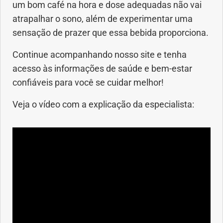
um bom café na hora e dose adequadas não vai
Saúde dos olhos
atrapalhar o sono, além de experimentar uma
sensação de prazer que essa bebida proporciona.
Saúde dos ouvidos
Continue acompanhando nosso site e tenha
Saúde dos rins
acesso às informações de saúde e bem-estar
confiáveis para você se cuidar melhor!
Saúde mental
Veja o vídeo com a explicação da especialista:
Síndrome de Down
Sono
SUS
Urgências