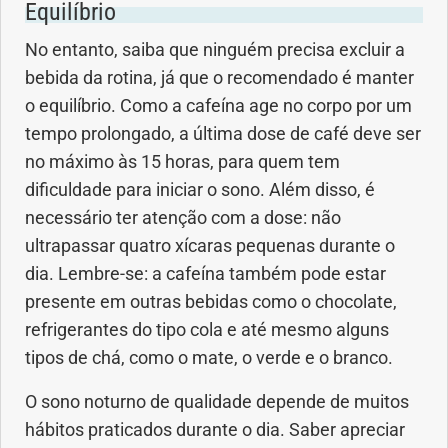
Equilíbrio
No entanto, saiba que ninguém precisa excluir a
Problemas Hormonais
bebida da rotina, já que o recomendado é manter
o equilíbrio. Como a cafeína age no corpo por um
Problemas Neurológicos
tempo prolongado, a última dose de café deve ser
Saúde da criança e adolescente
no máximo às 15 horas, para quem tem
dificuldade para iniciar o sono. Além disso, é
Saúde do coração
necessário ter atenção com a dose: não
ultrapassar quatro xícaras pequenas durante o
Saúde do homem
dia. Lembre-se: a cafeína também pode estar
presente em outras bebidas como o chocolate,
Saúde do idoso
refrigerantes do tipo cola e até mesmo alguns
tipos de chá, como o mate, o verde e o branco.
Saúde do nariz
O sono noturno de qualidade depende de muitos
Saúde dos Dentes
hábitos praticados durante o dia. Saber apreciar