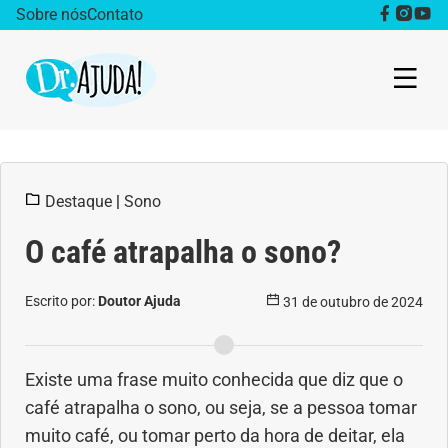
Sobre nós
Contato
Dr. Ajuda Cast
Destaque
|
Sono
Obesidade
O café atrapalha o sono?
Destaque
Escrito por:
Doutor Ajuda
31 de outubro de 2024
Bem estar
Vida Saudável
Existe uma frase muito conhecida que diz que o
café atrapalha o sono, ou seja, se a pessoa tomar
Saúde da mulher
muito café, ou tomar perto da hora de deitar, ela