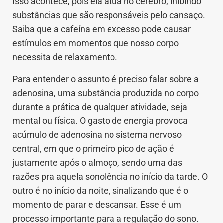
Isso acontece, pois ela atua no cérebro, inibindo
substâncias que são responsáveis pelo cansaço.
Dermatologia
Saiba que a cafeína em excesso pode causar
estímulos em momentos que nosso corpo
Diabetes
necessita de relaxamento.
Dieta e nutrição
Para entender o assunto é preciso falar sobre a
adenosina, uma substância produzida no corpo
Doença autoimune
durante a prática de qualquer atividade, seja
mental ou física. O gasto de energia provoca
Doenças infecciosas
acúmulo de adenosina no sistema nervoso
central, em que o primeiro pico de ação é
Doenças Respiratórias
justamente após o almoço, sendo uma das
razões pra aquela sonolência no início da tarde. O
Drogas
outro é no início da noite, sinalizando que é o
momento de parar e descansar. Esse é um
Emagrecimento
processo importante para a regulação do sono.