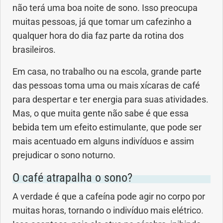
não terá uma boa noite de sono. Isso preocupa
Anemia
muitas pessoas, já que tomar um cafezinho a
qualquer hora do dia faz parte da rotina dos
Anestesia
brasileiros.
Aparelho Digestivo
Em casa, no trabalho ou na escola, grande parte
das pessoas toma uma ou mais xícaras de café
Atividade física
para despertar e ter energia para suas atividades.
Mas, o que muita gente não sabe é que essa
Beleza e Cosmética
bebida tem um efeito estimulante, que pode ser
mais acentuado em alguns indivíduos e assim
Câncer
prejudicar o sono noturno.
Cirurgia Plástica
O café atrapalha o sono?
Coronavírus
A verdade é que a cafeína pode agir no corpo por
muitas horas, tornando o indivíduo mais elétrico.
Dengue