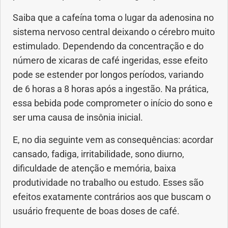
Geral
Saiba que a cafeína toma o lugar da adenosina no
sistema nervoso central deixando o cérebro muito
Gravidez
estimulado. Dependendo da concentração e do
número de xicaras de café ingeridas, esse efeito
Imunidade
pode se estender por longos períodos, variando
de 6 horas a 8 horas após a ingestão. Na prática,
Medicia Alternativa
essa bebida pode comprometer o início do sono e
ser uma causa de insônia inicial.
Nutrição
E, no dia seguinte vem as consequências: acordar
Ortopedia
cansado, fadiga, irritabilidade, sono diurno,
dificuldade de atenção e memória, baixa
Picada de Cobra
produtividade no trabalho ou estudo. Esses são
efeitos exatamente contrários aos que buscam o
Problemas Cardíacos
usuário frequente de boas doses de café.
Problemas de circulação