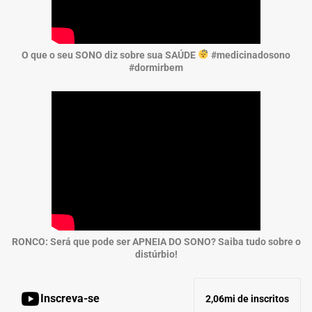
O que o seu SONO diz sobre sua SAÚDE
#medicinadosono
#dormirbem
RONCO: Será que pode ser APNEIA DO SONO? Saiba tudo sobre o
distúrbio!
Inscreva-se
2,06mi de inscritos