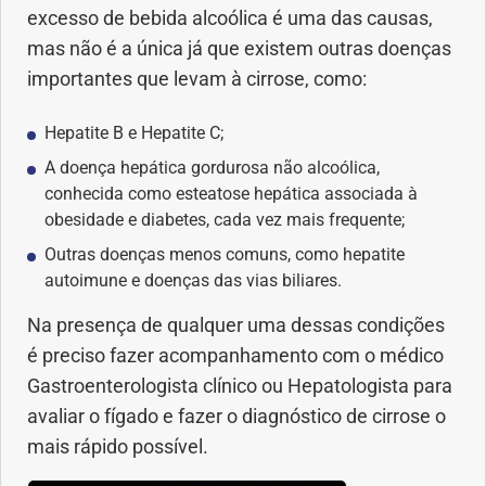
excesso de bebida alcoólica é uma das causas,
Saúde dos olhos
mas não é a única já que existem outras doenças
importantes que levam à cirrose, como:
Saúde dos ouvidos
Hepatite B e Hepatite C;
Saúde dos rins
A doença hepática gordurosa não alcoólica,
conhecida como esteatose hepática associada à
Saúde mental
obesidade e diabetes, cada vez mais frequente;
Outras doenças menos comuns, como hepatite
Síndrome de Down
autoimune e doenças das vias biliares.
Sono
Na presença de qualquer uma dessas condições
é preciso fazer acompanhamento com o médico
SUS
Gastroenterologista clínico ou Hepatologista para
avaliar o fígado e fazer o diagnóstico de cirrose o
Urgências
mais rápido possível.