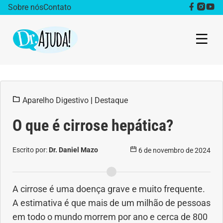
Sobre nós
Contato
Dr. Ajuda Cast
Aparelho Digestivo
|
Destaque
Obesidade
O que é cirrose hepática?
Destaque
Escrito por:
Dr. Daniel Mazo
6 de novembro de 2024
Bem estar
Vida Saudável
A cirrose é uma doença grave e muito frequente.
A estimativa é que mais de um milhão de pessoas
Saúde da mulher
em todo o mundo morrem por ano e cerca de 800