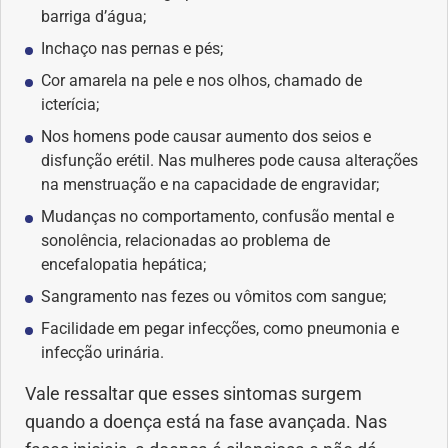
barriga d’água;
Geral
Inchaço nas pernas e pés;
Gravidez
Cor amarela na pele e nos olhos, chamado de
icterícia;
Imunidade
Nos homens pode causar aumento dos seios e
disfunção erétil. Nas mulheres pode causa alterações
Medicia Alternativa
na menstruação e na capacidade de engravidar;
Mudanças no comportamento, confusão mental e
Nutrição
sonolência, relacionadas ao problema de
encefalopatia hepática;
Ortopedia
Sangramento nas fezes ou vômitos com sangue;
Facilidade em pegar infecções, como pneumonia e
Picada de Cobra
infecção urinária.
Vale ressaltar que esses sintomas surgem
Problemas Cardíacos
quando a doença está na fase avançada. Nas
Problemas de circulação