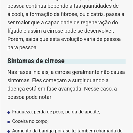
pessoa continua bebendo altas quantidades de
álcool), a formação da fibrose, ou cicatriz, passa a
Dermatologia
ser maior que a capacidade de regeneração do
Diabetes
fígado e assim a cirrose pode se desenvolver.
Porém, saiba que esta evolução varia de pessoa
Dieta e nutrição
para pessoa.
Sintomas de cirrose
Doença autoimune
Nas fases iniciais, a cirrose geralmente não causa
Doenças infecciosas
sintomas. Eles começam a surgir quando a
doença está em fase avançada. Nesse caso, a
Doenças Respiratórias
pessoa pode notar:
Drogas
Fraqueza, perda de peso, perda de apetite;
Coceira no corpo;
Emagrecimento
Aumento da barriga por ascite, também chamada de