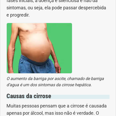
fases iniciais, a doença é silenciosa e não dá
sintomas, ou seja, ela pode passar despercebida
Problemas Hormonais
e progredir.
Problemas Neurológicos
Saúde da criança e adolescente
Saúde do coração
Saúde do homem
O aumento da barriga por ascite, chamado de barriga
Saúde do idoso
d’agua é um dos sintomas da cirrose hepática.
Causas da cirrose
Saúde do nariz
Muitas pessoas pensam que a cirrose é causada
Saúde dos Dentes
apenas por álcool, mas isso não é verdade. O