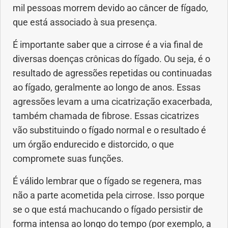
mil pessoas morrem devido ao câncer de fígado,
Anemia
que está associado à sua presença.
Anestesia
É importante saber que a cirrose é a via final de
diversas doenças crônicas do fígado. Ou seja, é o
Aparelho Digestivo
resultado de agressões repetidas ou continuadas
ao fígado, geralmente ao longo de anos. Essas
Atividade física
agressões levam a uma cicatrização exacerbada,
também chamada de fibrose. Essas cicatrizes
Beleza e Cosmética
vão substituindo o fígado normal e o resultado é
um órgão endurecido e distorcido, o que
Câncer
compromete suas funções.
Cirurgia Plástica
É válido lembrar que o fígado se regenera, mas
não a parte acometida pela cirrose. Isso porque
Coronavírus
se o que está machucando o fígado persistir de
forma intensa ao longo do tempo (por exemplo, a
Dengue