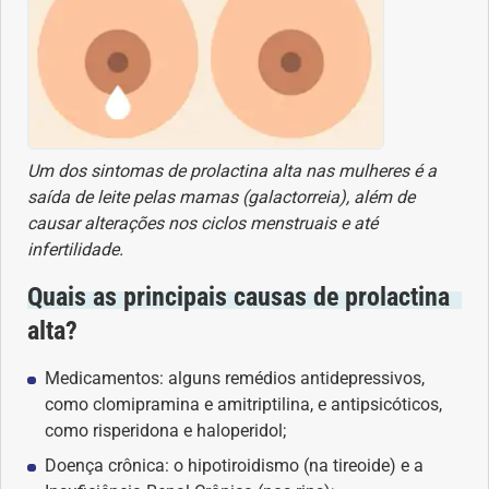
Problemas Hormonais
Problemas Neurológicos
Um dos sintomas de prolactina alta nas mulheres é a
Saúde da criança e adolescente
saída de leite pelas mamas (galactorreia), além de
causar alterações nos ciclos menstruais e até
Saúde do coração
infertilidade.
Saúde do homem
Quais as principais causas de prolactina
alta?
Saúde do idoso
Medicamentos: alguns remédios antidepressivos,
como clomipramina e amitriptilina, e antipsicóticos,
Saúde do nariz
como risperidona e haloperidol;
Saúde dos Dentes
Doença crônica: o hipotiroidismo (na tireoide) e a