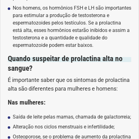
Nos homens, os hormônios FSH e LH são importantes
Dermatologia
para estimular a produção de testosterona e
espermatozoides pelos testículos. Se a prolactina
está alta, esses hormônios estarão inibidos e assim a
Diabetes
testosterona e a quantidade e qualidade do
espermatozoide podem estar baixos.
Dieta e nutrição
Quando suspeitar de prolactina alta no
Doença autoimune
sangue?
É importante saber que os sintomas de prolactina
Doenças infecciosas
alta são diferentes para mulheres e homens:
Doenças Respiratórias
Nas mulheres:
Drogas
Saída de leite pelas mamas, chamada de galactorreia;
Alteração nos ciclos menstruais e infertilidade;
Emagrecimento
Osteoporose, se o problema de aumento da prolactina