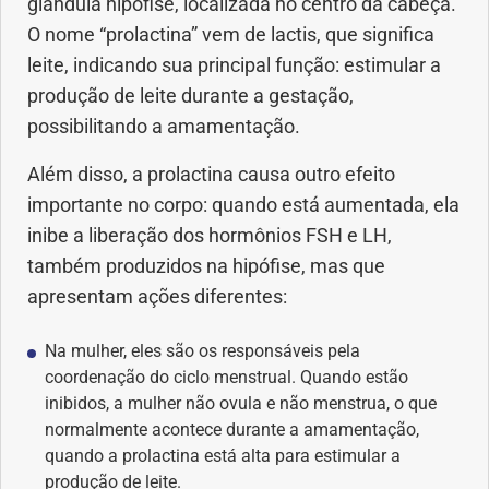
glândula hipófise, localizada no centro da cabeça.
Anemia
O nome “prolactina” vem de lactis, que significa
leite, indicando sua principal função: estimular a
Anestesia
produção de leite durante a gestação,
possibilitando a amamentação.
Aparelho Digestivo
Além disso, a prolactina causa outro efeito
Atividade física
importante no corpo: quando está aumentada, ela
inibe a liberação dos hormônios FSH e LH,
Beleza e Cosmética
também produzidos na hipófise, mas que
apresentam ações diferentes:
Câncer
Na mulher, eles são os responsáveis pela
Cirurgia Plástica
coordenação do ciclo menstrual. Quando estão
inibidos, a mulher não ovula e não menstrua, o que
Coronavírus
normalmente acontece durante a amamentação,
quando a prolactina está alta para estimular a
produção de leite.
Dengue