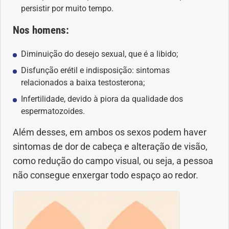
persistir por muito tempo.
Geral
Nos homens:
Gravidez
Diminuição do desejo sexual, que é a libido;
Imunidade
Disfunção erétil e indisposição: sintomas
relacionados a baixa testosterona;
Medicia Alternativa
Infertilidade, devido à piora da qualidade dos
espermatozoides.
Nutrição
Além desses, em ambos os sexos podem haver
sintomas de dor de cabeça e alteração de visão,
Ortopedia
como redução do campo visual, ou seja, a pessoa
não consegue enxergar todo espaço ao redor.
Picada de Cobra
Problemas Cardíacos
Problemas de circulação