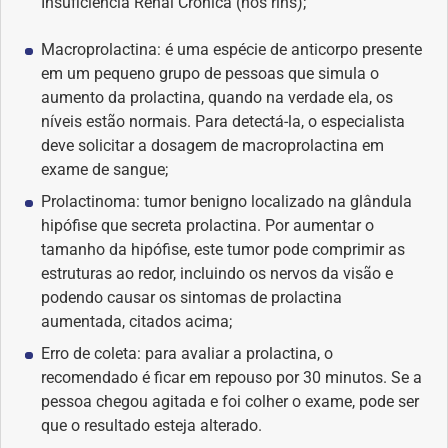
Insuficiência Renal Crônica (nos rins);
Saúde dos olhos
Macroprolactina: é uma espécie de anticorpo presente
em um pequeno grupo de pessoas que simula o
Saúde dos ouvidos
aumento da prolactina, quando na verdade ela, os
níveis estão normais. Para detectá-la, o especialista
Saúde dos rins
deve solicitar a dosagem de macroprolactina em
exame de sangue;
Saúde mental
Prolactinoma: tumor benigno localizado na glândula
hipófise que secreta prolactina. Por aumentar o
Síndrome de Down
tamanho da hipófise, este tumor pode comprimir as
estruturas ao redor, incluindo os nervos da visão e
Sono
podendo causar os sintomas de prolactina
aumentada, citados acima;
SUS
Erro de coleta: para avaliar a prolactina, o
recomendado é ficar em repouso por 30 minutos. Se a
Urgências
pessoa chegou agitada e foi colher o exame, pode ser
que o resultado esteja alterado.