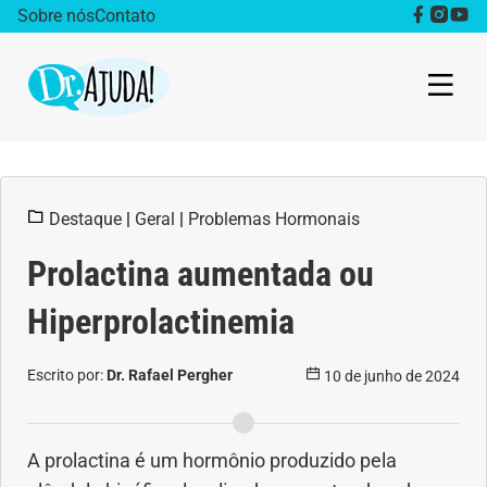
Sobre nós
Contato
Dr. Ajuda Cast
Destaque
|
Geral
|
Problemas Hormonais
Obesidade
Prolactina aumentada ou
Destaque
Hiperprolactinemia
Bem estar
Escrito por:
Dr. Rafael Pergher
10 de junho de 2024
Vida Saudável
Saúde da mulher
A prolactina é um hormônio produzido pela