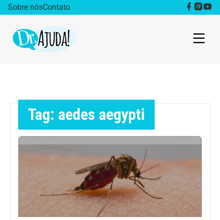
Sobre nós
Contato
Dr. Ajuda Cast
Obesidade
Tag: aedes aegypti
Destaque
Bem estar
Vida Saudável
Saúde da mulher