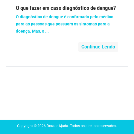
Anemia
O que fazer em caso diagnóstico de dengue?
O diagnóstico de dengue é confirmado pelo médico
Anestesia
para as pessoas que possuem os sintomas para a
doença. Mas, o ...
Aparelho Digestivo
Continue Lendo
Atividade física
Beleza e Cosmética
Câncer
Cirurgia Plástica
Coronavírus
Copyright © 2026 Doutor Ajuda. Todos os direitos reservados.
Dengue