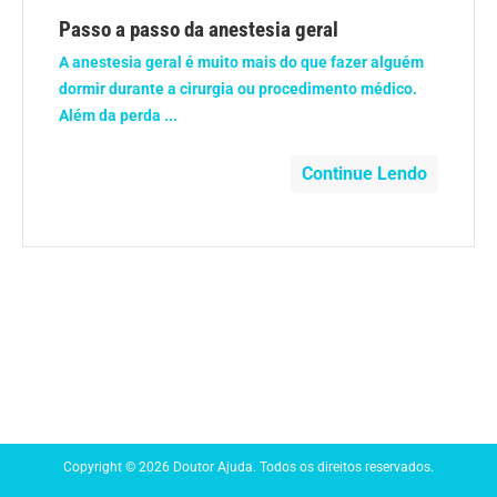
Anemia
Passo a passo da anestesia geral
A anestesia geral é muito mais do que fazer alguém
Anestesia
dormir durante a cirurgia ou procedimento médico.
Além da perda ...
Aparelho Digestivo
Continue Lendo
Atividade física
Beleza e Cosmética
Câncer
Cirurgia Plástica
Coronavírus
Copyright © 2026 Doutor Ajuda. Todos os direitos reservados.
Dengue