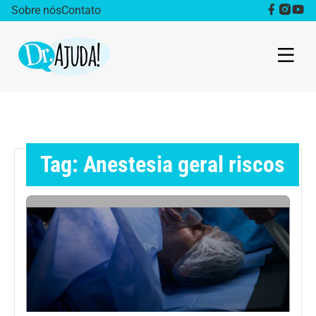
Sobre nós
Contato
Dr. Ajuda Cast
Obesidade
Tag: Anestesia geral riscos
Destaque
Bem estar
Vida Saudável
Saúde da mulher