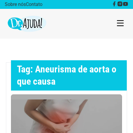
Sobre nós
Contato
Dr. Ajuda Cast
Obesidade
Tag: Aneurisma de aorta o
Destaque
que causa
Bem estar
Vida Saudável
Saúde da mulher