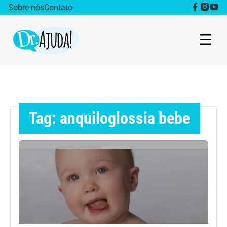
Sobre nós
Contato
Dr. Ajuda Cast
Obesidade
Tag: anquiloglossia bebe
Destaque
Bem estar
Vida Saudável
Saúde da mulher