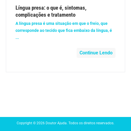
Anemia
Língua presa: o que é, sintomas,
complicações e tratamento
Anestesia
A língua presa é uma situação em que o freio, que
corresponde ao tecido que fica embaixo da língua, é
Aparelho Digestivo
...
Atividade física
Continue Lendo
Beleza e Cosmética
Câncer
Cirurgia Plástica
Coronavírus
Copyright © 2026 Doutor Ajuda. Todos os direitos reservados.
Dengue