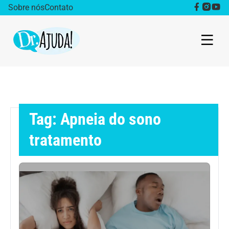
Sobre nós
Contato
Dr. Ajuda Cast
Obesidade
Tag: Apneia do sono
Destaque
tratamento
Bem estar
Vida Saudável
Saúde da mulher