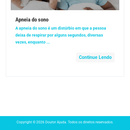
Anemia
Apneia do sono
Anestesia
A apneia do sono é um distúrbio em que a pessoa
deixa de respirar por alguns segundos, diversas
Aparelho Digestivo
vezes, enquanto ...
Atividade física
Continue Lendo
Beleza e Cosmética
Câncer
Cirurgia Plástica
Coronavírus
Copyright © 2026 Doutor Ajuda. Todos os direitos reservados.
Dengue