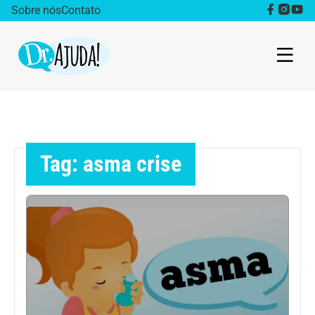
Sobre nós
Contato
Dr. Ajuda Cast
Obesidade
Tag: asma crise
Destaque
Bem estar
Vida Saudável
Saúde da mulher