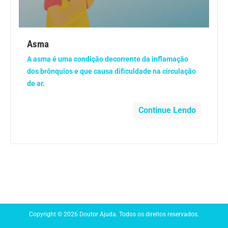
Anemia
Anestesia
Asma
A asma é uma condição decorrente da inflamação
Aparelho Digestivo
dos brônquios e que causa dificuldade na circulação
de ar.
Atividade física
Continue Lendo
Beleza e Cosmética
Câncer
Cirurgia Plástica
Coronavírus
Copyright © 2026 Doutor Ajuda. Todos os direitos reservados.
Dengue