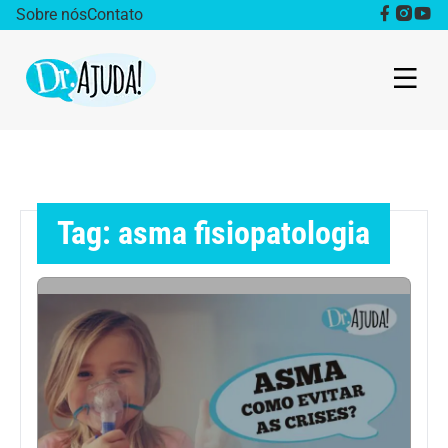
Sobre nós
Contato
Dr. Ajuda Cast
Obesidade
Tag: asma fisiopatologia
Destaque
Bem estar
Vida Saudável
Saúde da mulher