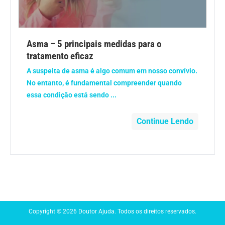
Anemia
Anestesia
Asma – 5 principais medidas para o
tratamento eficaz
Aparelho Digestivo
A suspeita de asma é algo comum em nosso convívio.
No entanto, é fundamental compreender quando
Atividade física
essa condição está sendo ...
Beleza e Cosmética
Continue Lendo
Câncer
Cirurgia Plástica
Coronavírus
Copyright © 2026 Doutor Ajuda. Todos os direitos reservados.
Dengue