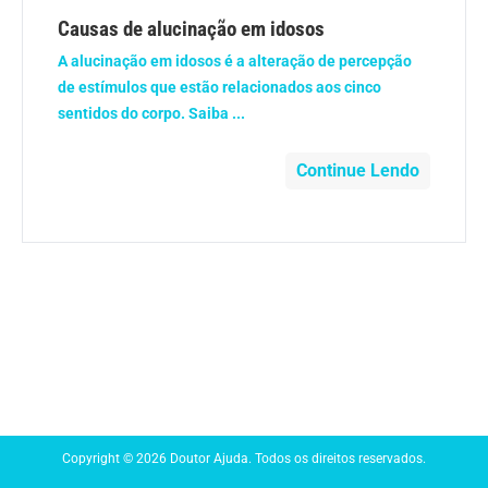
Anemia
Causas de alucinação em idosos
A alucinação em idosos é a alteração de percepção
Anestesia
de estímulos que estão relacionados aos cinco
sentidos do corpo. Saiba ...
Aparelho Digestivo
Continue Lendo
Atividade física
Beleza e Cosmética
Câncer
Cirurgia Plástica
Coronavírus
Copyright © 2026 Doutor Ajuda. Todos os direitos reservados.
Dengue