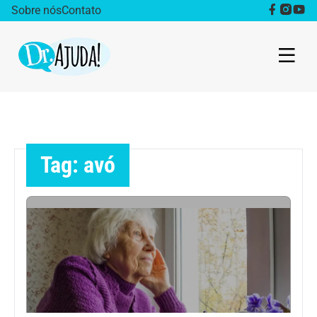
Sobre nós
Contato
Dr. Ajuda Cast
Obesidade
Tag: avó
Destaque
Bem estar
Vida Saudável
Saúde da mulher