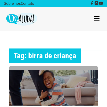
Sobre nós
Contato
Dr. Ajuda Cast
Obesidade
Tag: birra de criança
Destaque
Bem estar
Vida Saudável
Saúde da mulher