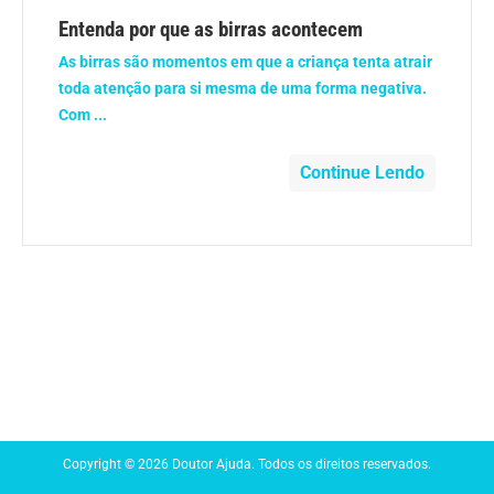
Anemia
Entenda por que as birras acontecem
As birras são momentos em que a criança tenta atrair
Anestesia
toda atenção para si mesma de uma forma negativa.
Com ...
Aparelho Digestivo
Continue Lendo
Atividade física
Beleza e Cosmética
Câncer
Cirurgia Plástica
Coronavírus
Copyright © 2026 Doutor Ajuda. Todos os direitos reservados.
Dengue