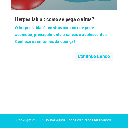
Anemia
Herpes labial: como se pega o vírus?
Anestesia
O herpes labial é um vírus comum que pode
acometer, principalmente crianças e adolescentes.
Aparelho Digestivo
Conheça os sintomas da doença!
Atividade física
Continue Lendo
Beleza e Cosmética
Câncer
Cirurgia Plástica
Coronavírus
Copyright © 2026 Doutor Ajuda. Todos os direitos reservados.
Dengue