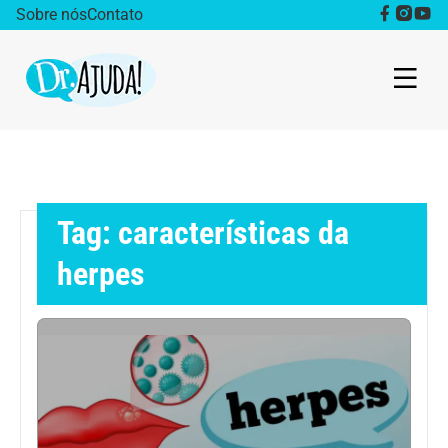
Sobre nós
Contato
Dr. Ajuda Cast
Obesidade
Tag: características da
Destaque
herpes
Bem estar
Vida Saudável
Saúde da mulher