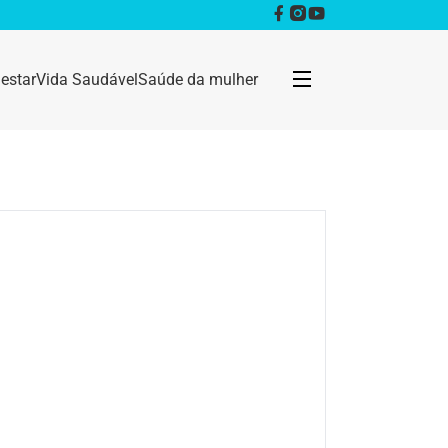
estar
Vida Saudável
Saúde da mulher
Bem estar
Anestesia
Câncer
Dermatologia
Doenças infecciosas
Geral