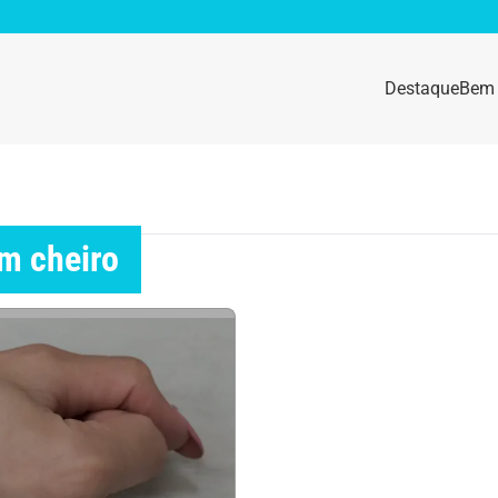
Destaque
Bem 
sidade
Destaque
e da mulher
Anemia
om cheiro
idade física
Beleza e Cosmética
navírus
Dengue
a e nutrição
Doença autoimune
gas
Emagrecimento