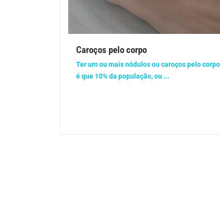
Gravidez
Imu
Ortopedia
Pica
Caroços pelo corpo
Problemas Hormonais
Prob
Ter um ou mais nódulos ou caroços pelo corp
é que 10% da população, ou ...
Saúde do homem
Saúd
Saúde dos olhos
Saúd
Síndrome de Down
Son
Vacinas
Vita