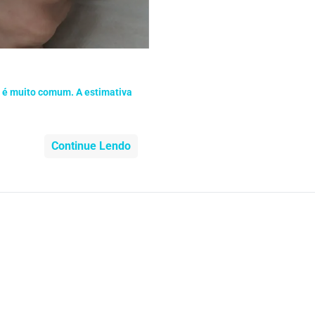
nidade
Medicia Alternativa
da de Cobra
Problemas Cardíacos
lemas Neurológicos
Saúde da criança e adolescente
o é muito comum. A estimativa
e do idoso
Saúde do nariz
Continue Lendo
e dos ouvidos
Saúde dos rins
o
SUS
minas