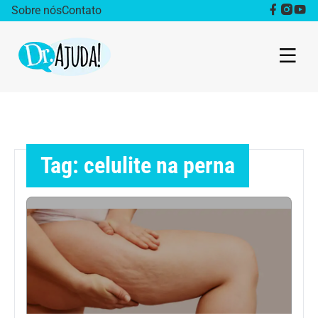
Sobre nós
Contato
Dr. Ajuda Cast
Obesidade
Tag: celulite na perna
Destaque
Bem estar
Vida Saudável
Saúde da mulher