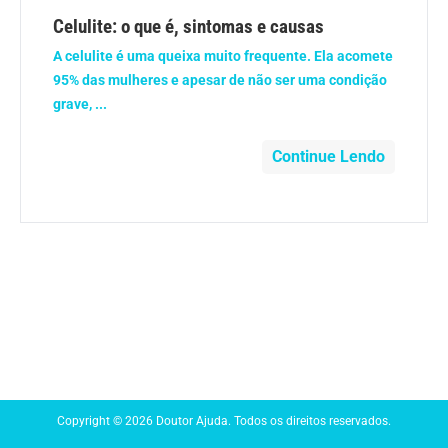
Anemia
Celulite: o que é, sintomas e causas
A celulite é uma queixa muito frequente. Ela acomete
Anestesia
95% das mulheres e apesar de não ser uma condição
grave, ...
Aparelho Digestivo
Continue Lendo
Atividade física
Beleza e Cosmética
Câncer
Cirurgia Plástica
Coronavírus
Copyright © 2026 Doutor Ajuda. Todos os direitos reservados.
Dengue