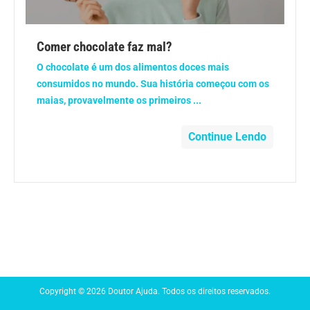
Anemia
Comer chocolate faz mal?
Anestesia
O chocolate é um dos alimentos doces mais
consumidos no mundo. Sua história começou com os
Aparelho Digestivo
maias, provavelmente os primeiros ...
Atividade física
Continue Lendo
Beleza e Cosmética
Câncer
Cirurgia Plástica
Coronavírus
Copyright © 2026 Doutor Ajuda. Todos os direitos reservados.
Dengue