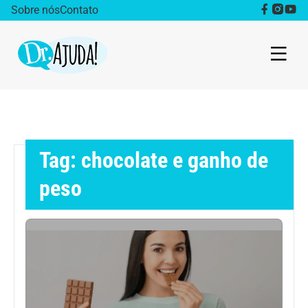
Sobre nós
Contato
Dr. Ajuda Cast
Obesidade
Tag: chocolate e ganho de
Destaque
peso
Bem estar
Vida Saudável
Saúde da mulher