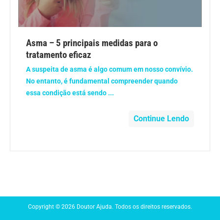
Anemia
Anestesia
Asma – 5 principais medidas para o
tratamento eficaz
Aparelho Digestivo
A suspeita de asma é algo comum em nosso convívio.
No entanto, é fundamental compreender quando
Atividade física
essa condição está sendo ...
Beleza e Cosmética
Continue Lendo
Câncer
Cirurgia Plástica
Coronavírus
Copyright © 2026 Doutor Ajuda. Todos os direitos reservados.
Dengue