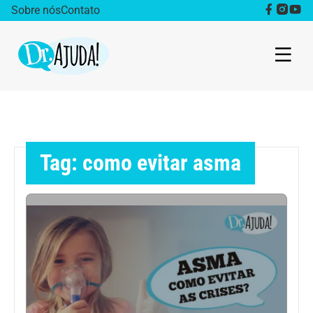
Sobre nós
Contato
Dr. Ajuda Cast
Obesidade
Tag: como evitar asma
Destaque
Bem estar
Vida Saudável
Saúde da mulher