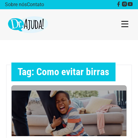
Sobre nós
Contato
Dr. Ajuda Cast
Obesidade
Tag: Como evitar birras
Destaque
Bem estar
Vida Saudável
Saúde da mulher