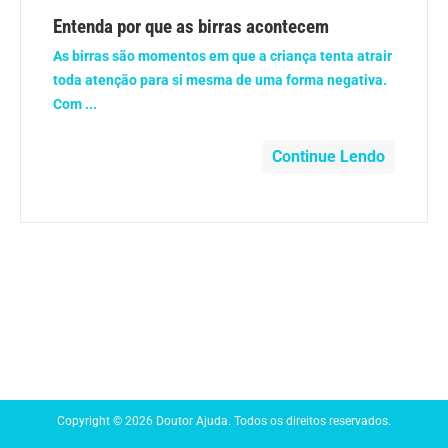
Anemia
Entenda por que as birras acontecem
As birras são momentos em que a criança tenta atrair
Anestesia
toda atenção para si mesma de uma forma negativa.
Com ...
Aparelho Digestivo
Continue Lendo
Atividade física
Beleza e Cosmética
Câncer
Cirurgia Plástica
Coronavírus
Copyright © 2026 Doutor Ajuda. Todos os direitos reservados.
Dengue