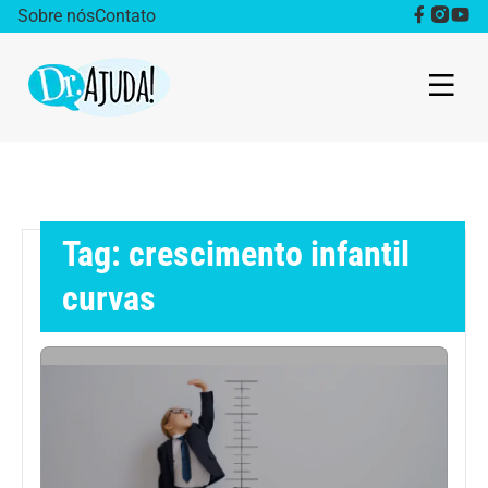
Sobre nós
Contato
Dr. Ajuda Cast
Obesidade
Tag: crescimento infantil
Destaque
curvas
Bem estar
Vida Saudável
Saúde da mulher