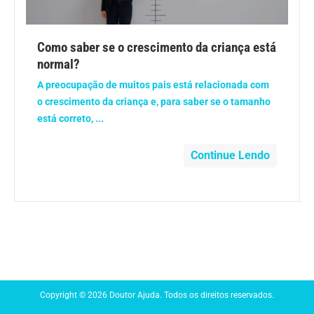
Anemia
Como saber se o crescimento da criança está
Anestesia
normal?
A preocupação de muitos pais está relacionada com
Aparelho Digestivo
o crescimento da criança e, para saber se o tamanho
está correto, ...
Atividade física
Continue Lendo
Beleza e Cosmética
Câncer
Cirurgia Plástica
Coronavírus
Copyright © 2026 Doutor Ajuda. Todos os direitos reservados.
Dengue