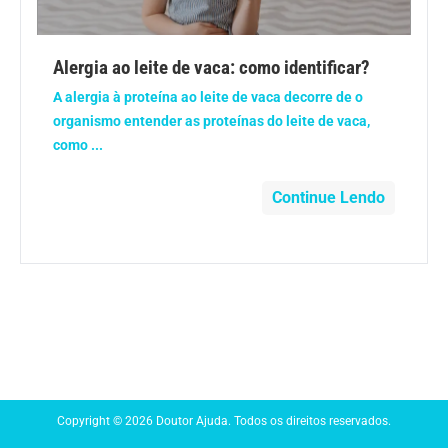
Anemia
Alergia ao leite de vaca: como identificar?
Anestesia
A alergia à proteína ao leite de vaca decorre de o
organismo entender as proteínas do leite de vaca,
Aparelho Digestivo
como ...
Atividade física
Continue Lendo
Beleza e Cosmética
Câncer
Cirurgia Plástica
Coronavírus
Copyright © 2026 Doutor Ajuda. Todos os direitos reservados.
Dengue