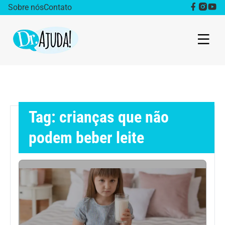
Sobre nós
Contato
Dr. Ajuda Cast
Obesidade
Tag: crianças que não
Destaque
podem beber leite
Bem estar
Vida Saudável
Saúde da mulher