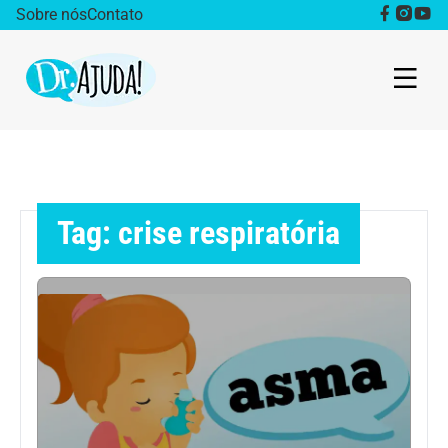
Sobre nós
Contato
Dr. Ajuda Cast
Obesidade
Tag: crise respiratória
Destaque
Bem estar
Vida Saudável
Saúde da mulher