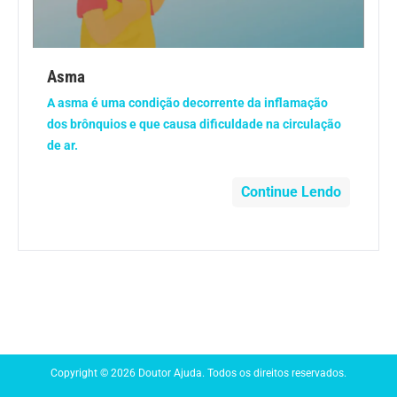
Anemia
Anestesia
Asma
A asma é uma condição decorrente da inflamação
Aparelho Digestivo
dos brônquios e que causa dificuldade na circulação
de ar.
Atividade física
Continue Lendo
Beleza e Cosmética
Câncer
Cirurgia Plástica
Coronavírus
Copyright © 2026 Doutor Ajuda. Todos os direitos reservados.
Dengue