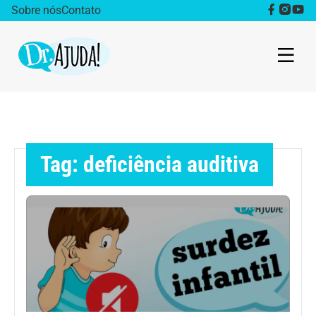
Sobre nós
Contato
Dr. Ajuda Cast
Obesidade
Tag: deficiência auditiva
Destaque
Bem estar
Vida Saudável
Saúde da mulher