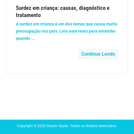
Anemia
Surdez em criança: causas, diagnóstico e
tratamento
Anestesia
A surdez em criança é um dos temas que causa muita
preocupação nos pais. Leia este texto para entender
Aparelho Digestivo
quando ...
Atividade física
Continue Lendo
Beleza e Cosmética
Câncer
Cirurgia Plástica
Coronavírus
Copyright © 2026 Doutor Ajuda. Todos os direitos reservados.
Dengue